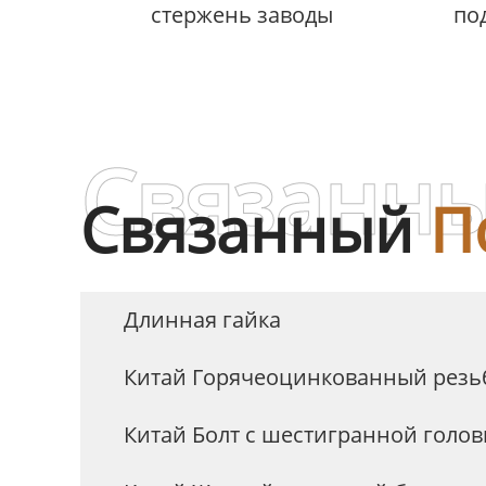
стержень заводы
по
гри
оци
Связанны
Связанный
П
Длинная гайка
Китай Горячеоцинкованный резь
Китай Болт с шестигранной голо