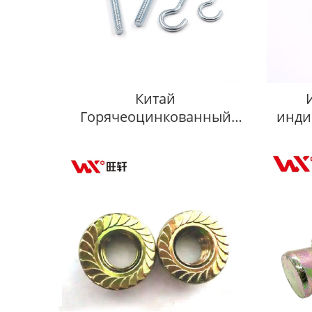
Китай
Горячеоцинкованный
инди
фундаментный болт
жёлт
пл