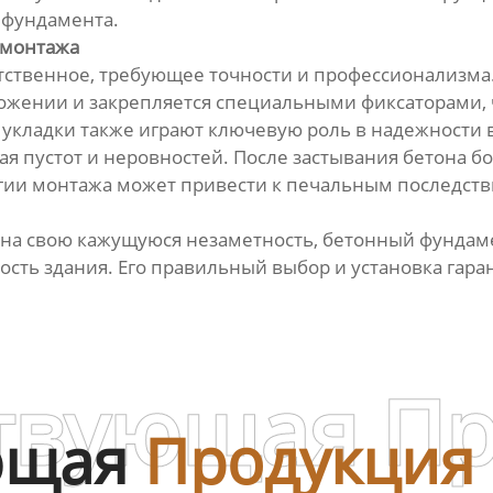
 фундамента.
 монтажа
етственное, требующее точности и профессионализма
ложении и закрепляется специальными фиксаторами, 
о укладки также играют ключевую роль в надежности
я пустот и неровностей. После застывания бетона бо
гии монтажа может привести к печальным последстви
я на свою кажущуюся незаметность, бетонный фундам
сть здания. Его правильный выбор и установка гара
твующая П
ющая
Продукция