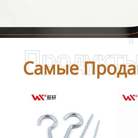
Самые П
Продукт
Самые Прода