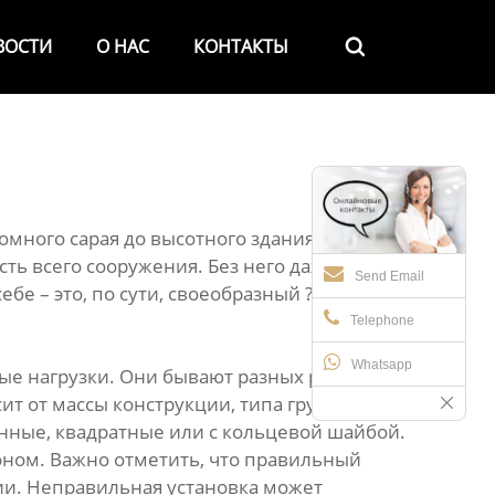
ВОСТИ
О НАС
КОНТАКТЫ

много сарая до высотного здания. Он –
ь всего сооружения. Без него даже самая
Send Email
е – это, по сути, своеобразный ?якорь?,
Telephone
Whatsapp
ые нагрузки. Они бывают разных размеров и
ит от массы конструкции, типа грунта и
анные, квадратные или с кольцевой шайбой.
тоном. Важно отметить, что правильный
ии. Неправильная установка может