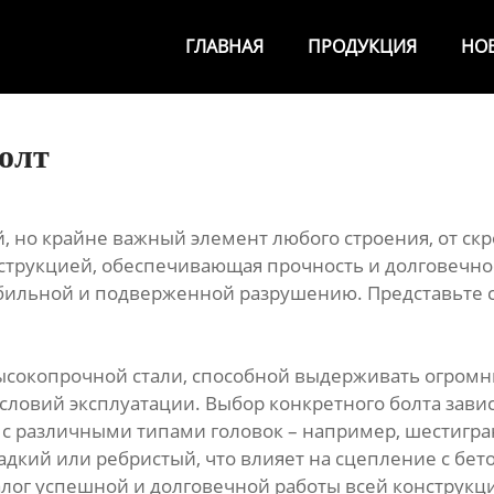
ГЛАВНАЯ
ПРОДУКЦИЯ
НО
олт
но крайне важный элемент любого строения, от скро
трукцией, обеспечивающая прочность и долговечност
бильной и подверженной разрушению. Представьте себ
сокопрочной стали, способной выдерживать огромн
словий эксплуатации. Выбор конкретного болта завис
ы с различными типами головок – например, шестигр
адкий или ребристый, что влияет на сцепление с бе
залог успешной и долговечной работы всей конструкц