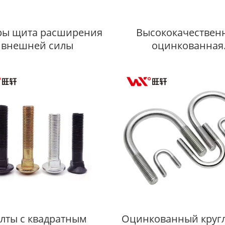
ры щита расширения
Высококачествен
внешней силы
оцинкованная
двухрезьбовая шпи
класса прочности 4.8
10.9
лты с квадратным
Оцинкованный круг