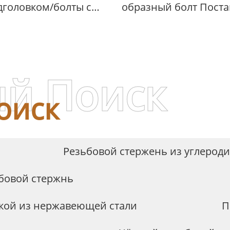
дголовком/болты с
образный болт Пост
бовидной головкой,
нкованные, чёрные,
HDG, для машин
й Поиск
оиск
Резьбовой стержень из углероди
бовой стержнь
вкой из нержавеющей стали
П