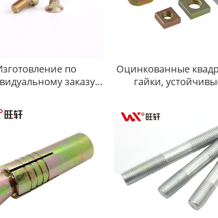
Изготовление по
Оцинкованные квад
видуальному заказу,
гайки, устойчивы
ый цинк DIN Болты с
коррозии
оским квадратным
подголовком 608