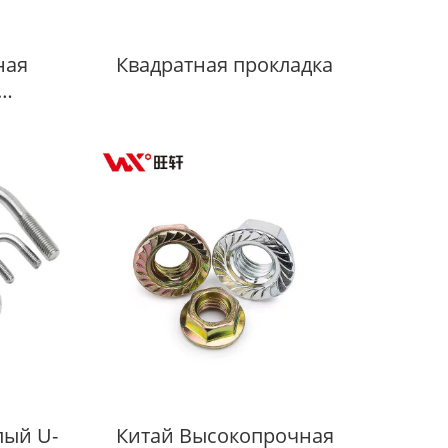
ная
Квадратная прокладка
лька
, 8.8,
лый U-
Китай Высокопрочная