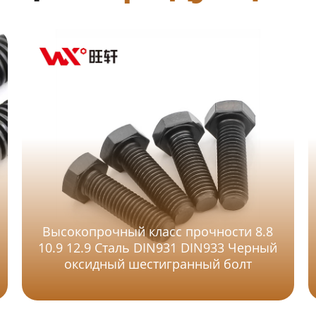
Высокопрочный класс прочности 8.8
10.9 12.9 Сталь DIN931 DIN933 Черный
оксидный шестигранный болт