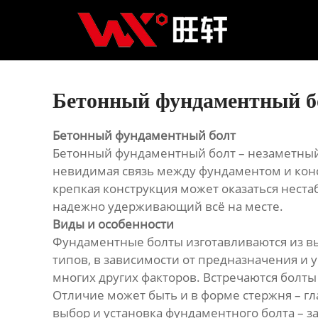
Главная
Продукция
Новости
Бетонный фундаментный б
О нас
Бетонный фундаментный болт
Бетонный фундаментный болт – незаметный, 
Контакты
невидимая связь между фундаментом и конс
крепкая конструкция может оказаться неста
надежно удерживающий всё на месте.
Виды и особенности
Фундаментные болты изготавливаются из вы
типов, в зависимости от предназначения и у
многих других факторов. Встречаются болт
Отличие может быть и в форме стержня – гл
выбор и установка фундаментного болта – 