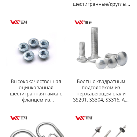
шестигранные/круглые
гайки для соединения
Высококачественная
Болты с квадратным
оцинкованная
подголовком из
шестигранная гайка с
нержавеющей стали
фланцем из
SS201, SS304, SS316, A2-
углеродистой стали
70, A4-80