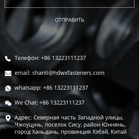
Телефон: +86 13223111237

email: shanti@hdwxfasteners.com

whatsapp: +86 13223111237

We Chat: +86 13223111237

Адрес: Северная часть Западной улицы,

Чжоуцунь, поселок Сису, район Юннянь,
город Ханьдань, провинция Хэбэй, Китай