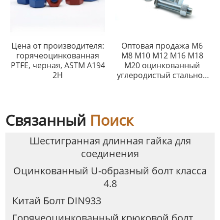
Цена от производителя:
Оптовая продажа M6
горячеоцинкованная
M8 M10 M12 M16 M18
PTFE, черная, ASTM A194
M20 оцинкованный
2H
углеродистый стальной
шестигранный болт
Связанный
Поиск
Шестигранная длинная гайка для
соединения
Оцинкованный U-образный болт класса
4.8
Китай Болт DIN933
Горячеоцинкованный крюковой болт