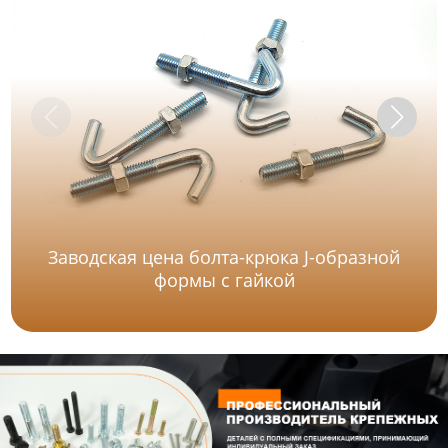
Заводская цена болта-крюка J-образной
формы с гайкой