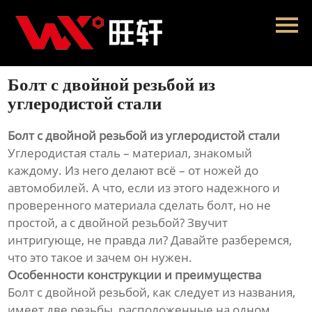
Главная
Продукция
Болт с двойной резьбой из
Новости
углеродистой стали
О нас
Болт с двойной резьбой из углеродистой стали
Углеродистая сталь – материал, знакомый
Контакты
каждому. Из него делают всё – от ножей до
автомобилей. А что, если из этого надежного и
проверенного материала сделать болт, но не
простой, а с двойной резьбой? Звучит
интригующе, не правда ли? Давайте разберемся,
что это такое и зачем он нужен.
Особенности конструкции и преимущества
Болт с двойной резьбой, как следует из названия,
имеет две резьбы, расположенные на одном