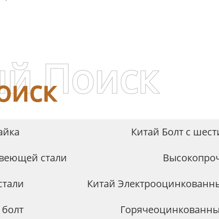
чности 8.8 DIN 934,
черная
й Поиск
оиск
айка
Китай Болт с шес
авеющей стали
Высокопроч
стали
Китай Электрооцинкованн
 болт
Горячеоцинкованны