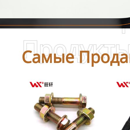
Самые П
Продукт
Самые Прода