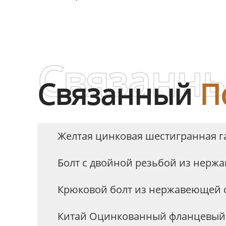
DIN603, класс 4.8, 8.8, 10.9,
про
12.9, чёрная оксидная сталь
Связанны
Связанный
П
Желтая цинковая шестигранная г
Болт с двойной резьбой из нерж
Крюковой болт из нержавеющей 
Китай Оцинкованный фланцевый