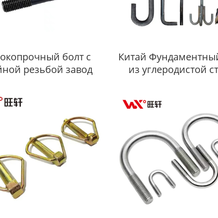
окопрочный болт с
Китай Фундаментный
йной резьбой завод
из углеродистой с