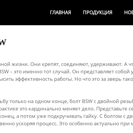
ГЛАВНАЯ
ПРОДУКЦИЯ
НО
SW
ой жизни. Они крепят, соединяют, удерживают. А чт
BSW – это именно тот случай. Он представляет собо
сить эффективность работы. Но что это за зверь тако
ьбу только на одном конце, болт BSW с двойной резь
актике это кардинально меняет дело. Представьте с
конец, а потом уже подкручивать гайку. С болтом с
ственно ускоряя процесс. Это особенно актуально при