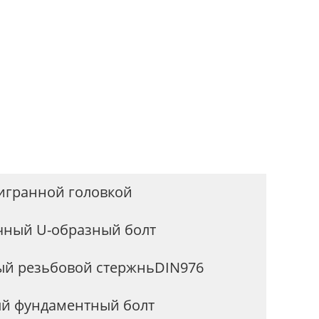
тигранной головкой
ный U-образный болт
ый резьбовой стержньDIN976
й фундаментный болт