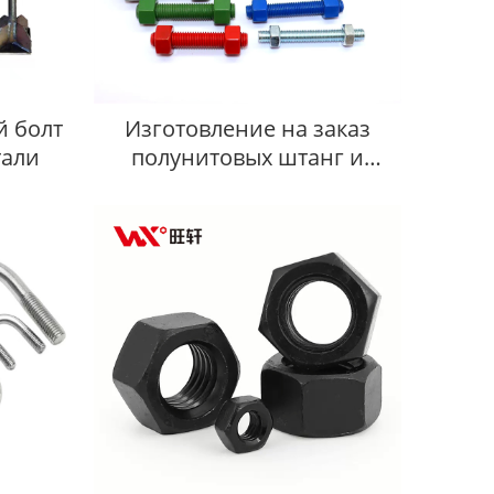
 болт
Изготовление на заказ
тали
полунитовых штанг и
гайков с обработкой
поверхности: окисление под
чёрный цвет, покрытие
PTFE, гальванизация (HDG)