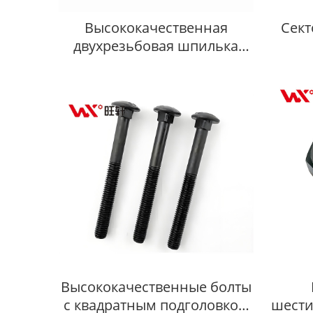
Высококачественная
Сект
двухрезьбовая шпилька
класса прочности 4.8, 8.8,
10.9, 12.9, сине-белая
цинковая
Высококачественные болты
с квадратным подголовком
шести