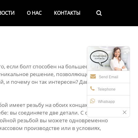
ВОСТИ
О НАС
КОНТАКТЫ

о, если болт способен на большее, чем
й уникальное решение, позволяющее
Send Email
й, и почему он так интересен? Давайте
Telephone
Whatsapp
бой имеет резьбу на обоих концах. Это
ебе: вы соединяете две детали. С обычным
 двойной резьбой вы можете одновременно
 массовом производстве или в условиях,