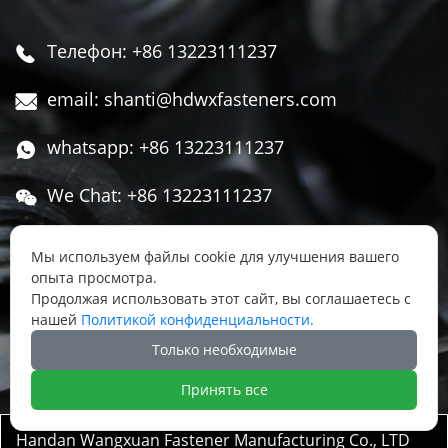
Телефон: +86 13223111237

email: shanti@hdwxfasteners.com

whatsapp: +86 13223111237

We Chat: +86 13223111237

Адрес: Северная часть Западной улицы,

Мы используем файлы cookie для улучшения вашего
Чжоуцунь, поселок Сису, район Юннянь,
опыта просмотра.
город Ханьдань, провинция Хэбэй, Китай
Продолжая использовать этот сайт, вы соглашаетесь с
нашей
Политикой конфиденциальности.




Только необходимые
Принять все
Handan Wangxuan Fastener Manufacturing Co., LTD