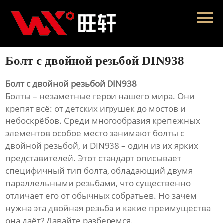
Главная
Продукция
Болт с двойной резьбой DIN938
Новости
Болт с двойной резьбой DIN938
О нас
Болты – незаметные герои нашего мира. Они
крепят всё: от детских игрушек до мостов и
Контакты
небоскрёбов. Среди многообразия крепежных
элементов особое место занимают болты с
двойной резьбой, и DIN938 – один из их ярких
представителей. Этот стандарт описывает
специфичный тип болта, обладающий двумя
параллельными резьбами, что существенно
отличает его от обычных собратьев. Но зачем
нужна эта двойная резьба и какие преимущества
она даёт? Давайте разберемся.