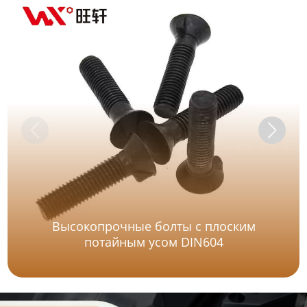
Высокопрочные болты с плоским
потайным усом DIN604