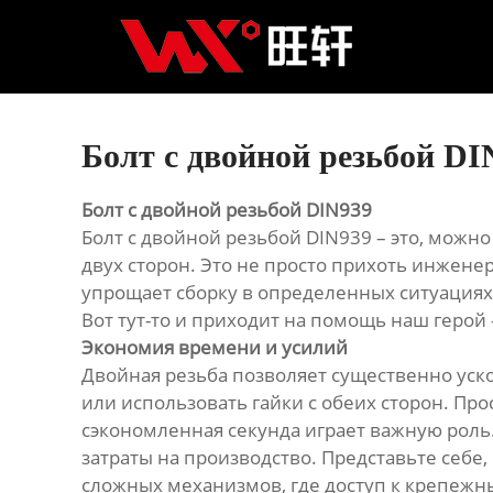
Главная
Продукция
Новости
Болт с двойной резьбой DI
О нас
Болт с двойной резьбой DIN939
Болт с двойной резьбой DIN939 – это, можн
Контакты
двух сторон. Это не просто прихоть инжен
упрощает сборку в определенных ситуациях. 
Вот тут-то и приходит на помощь наш герой 
Экономия времени и усилий
Двойная резьба позволяет существенно уско
или использовать гайки с обеих сторон. Про
сэкономленная секунда играет важную роль.
затраты на производство. Представьте себе,
сложных механизмов, где доступ к крепежн