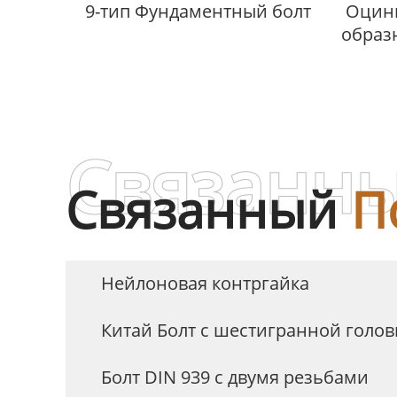
9-тип Фундаментный болт
Оцинк
образ
Связанны
Связанный
П
Нейлоновая контргайка
Китай Болт с шестигранной голо
Болт DIN 939 с двумя резьбами