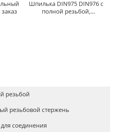
ельный
Шпилька DIN975 DIN976 с
 заказ
полной резьбой,
изготовленная на заказ, из
нержавеющей стали SS304,
SS316
ой резьбой
ый резьбовой стержень
 для соединения