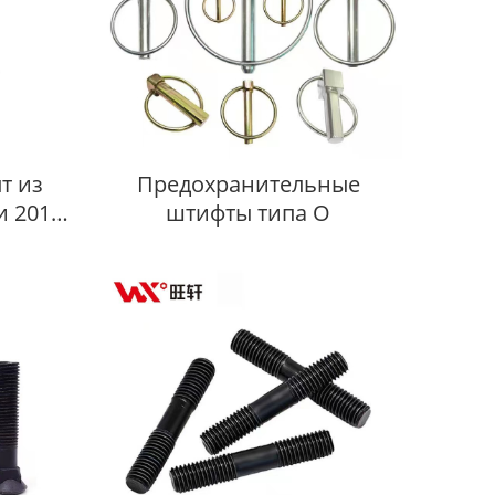
т из
Предохранительные
 201
штифты типа O
и