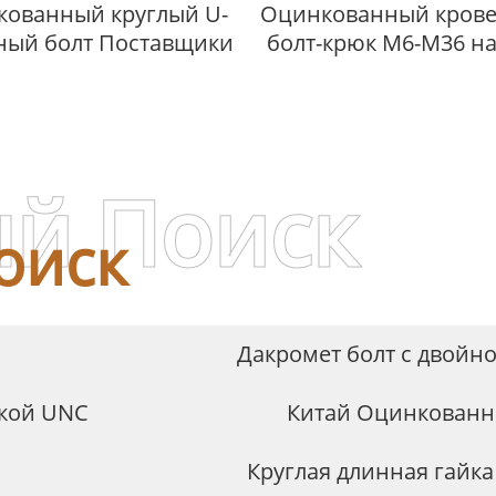
ованный круглый U-
Оцинкованный кров
ный болт Поставщики
болт-крюк M6-M36 на
й Поиск
оиск
Дакромет болт с двойн
вкой UNC
Китай Оцинкованн
Круглая длинная гайка