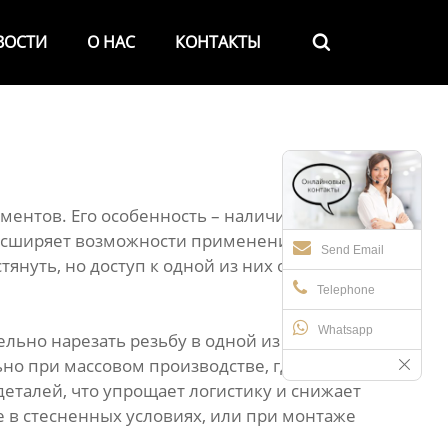
ВОСТИ
О НАС
КОНТАКТЫ

ментов. Его особенность – наличие резьбы с
расширяет возможности применения и
Send Email
януть, но доступ к одной из них ограничен.
Telephone
Whatsapp
льно нарезать резьбу в одной из деталей
льно при массовом производстве, где каждая
еталей, что упрощает логистику и снижает
те в стесненных условиях, или при монтаже