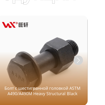
Болт с шестигранной головкой ASTM
A490/A490M Heavy Structural Black