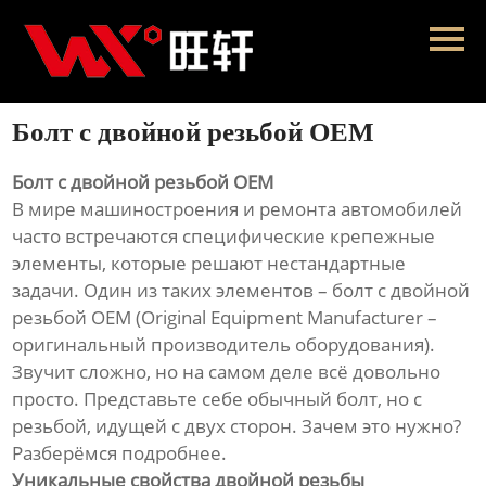
Главная
Продукция
Болт с двойной резьбой OEM
Новости
Болт с двойной резьбой OEM
О нас
В мире машиностроения и ремонта автомобилей
часто встречаются специфические крепежные
Контакты
элементы, которые решают нестандартные
задачи. Один из таких элементов – болт с двойной
резьбой OEM (Original Equipment Manufacturer –
оригинальный производитель оборудования).
Звучит сложно, но на самом деле всё довольно
просто. Представьте себе обычный болт, но с
резьбой, идущей с двух сторон. Зачем это нужно?
Разберёмся подробнее.
Уникальные свойства двойной резьбы