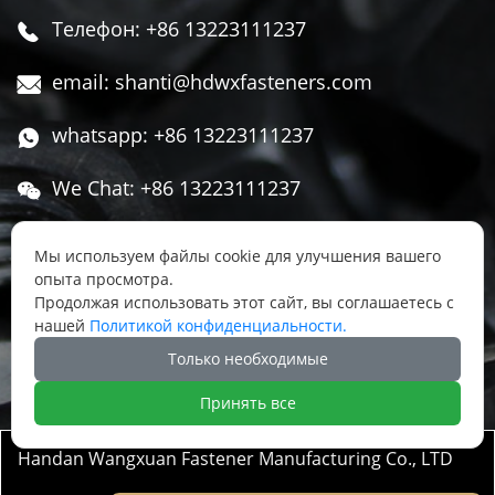
Телефон: +86 13223111237

email: shanti@hdwxfasteners.com

whatsapp: +86 13223111237

We Chat: +86 13223111237

Адрес: Северная часть Западной улицы,

Мы используем файлы cookie для улучшения вашего
Чжоуцунь, поселок Сису, район Юннянь,
опыта просмотра.
город Ханьдань, провинция Хэбэй, Китай
Продолжая использовать этот сайт, вы соглашаетесь с
нашей
Политикой конфиденциальности.




Только необходимые
Принять все
Handan Wangxuan Fastener Manufacturing Co., LTD