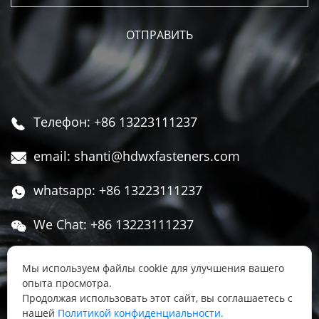
Телефон: +86 13223111237

email: shanti@hdwxfasteners.com

whatsapp: +86 13223111237

We Chat: +86 13223111237

Адрес: Северная часть Западной улицы,

Мы используем файлы cookie для улучшения вашего
Чжоуцунь, поселок Сису, район Юннянь,
опыта просмотра.
город Ханьдань, провинция Хэбэй, Китай
Продолжая использовать этот сайт, вы соглашаетесь с
нашей
Политикой конфиденциальности.