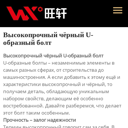
Главная
Продукция
Высокопрочный чёрный U-
Новости
образный болт
О нас
Высокопрочный чёрный U-образный болт
U-образные болты – незаменимые элементы в
Контакты
самых разных сферах, от строительства до
машиностроения. А если добавить к этому ещё и
характеристики высокопрочный и чёрный, то
получаем деталь, обладающую уникальным
набором свойств, делающим её особенно
востребованной. Давайте разберемся, что делает
этот болт таким особенным.
Прочность – залог надежности
Термин высокопрочный говорит сам за себя. В