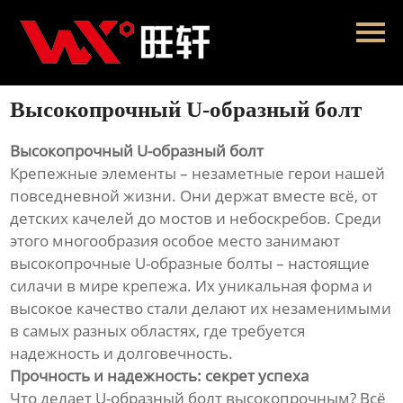
Главная
Продукция
Высокопрочный U-образный болт
Новости
Высокопрочный U-образный болт
О нас
Крепежные элементы – незаметные герои нашей
повседневной жизни. Они держат вместе всё, от
Контакты
детских качелей до мостов и небоскребов. Среди
этого многообразия особое место занимают
высокопрочные U-образные болты – настоящие
силачи в мире крепежа. Их уникальная форма и
высокое качество стали делают их незаменимыми
в самых разных областях, где требуется
надежность и долговечность.
Прочность и надежность: секрет успеха
Что делает U-образный болт высокопрочным? Всё