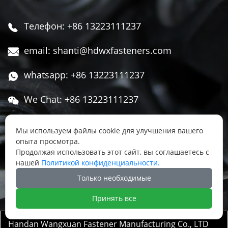
Телефон: +86 13223111237

email: shanti@hdwxfasteners.com

whatsapp: +86 13223111237

We Chat: +86 13223111237

Адрес: Северная часть Западной улицы,

Мы используем файлы cookie для улучшения вашего
Чжоуцунь, поселок Сису, район Юннянь,
опыта просмотра.
город Ханьдань, провинция Хэбэй, Китай
Продолжая использовать этот сайт, вы соглашаетесь с
нашей
Политикой конфиденциальности.




Только необходимые
Принять все
Handan Wangxuan Fastener Manufacturing Co., LTD