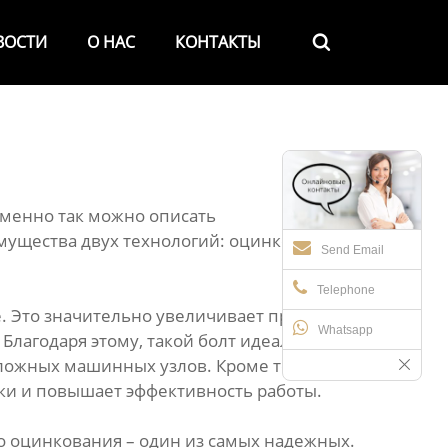
ВОСТИ
О НАС
КОНТАКТЫ

Именно так можно описать
мущества двух технологий: оцинкования и
Send Email
Telephone
е. Это значительно увеличивает прочность
Whatsapp
Благодаря этому, такой болт идеально
сложных машинных узлов. Кроме того,
рки и повышает эффективность работы.
о оцинкования – один из самых надежных.