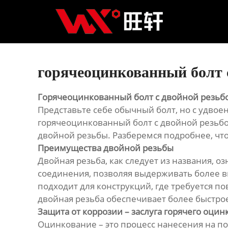
Главная
Продукция
Новости
горячеоцинкованный болт 
О нас
Горячеоцинкованный болт с двойной резьб
Представьте себе обычный болт, но с удво
Контакты
горячеоцинкованный болт с двойной резьбо
двойной резьбы. Разберемся подробнее, что
Преимущества двойной резьбы
Двойная резьба, как следует из названия, 
соединения, позволяя выдерживать более в
подходит для конструкций, где требуется 
двойная резьба обеспечивает более быстро
Защита от коррозии – заслуга горячего оци
Оцинкование – это процесс нанесения на п