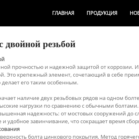
ГЛАВНАЯ
ПРОДУКЦИЯ
НО
с двойной резьбой
ой
енной прочностью и надежной защитой от коррозии. 
й. Это крепежный элемент, сочетающий в себе преи
 делает его таким особенным.
означает наличие двух резьбовых рядов на одном болт
ысокие нагрузки по сравнению с обычными болтами. 
повышенная надежность: от мостовых сооружений до 
е и удобное завинчивание, что сокращает время сбо
нкования
оверхность болта цинкового покрытия. Метод горячег