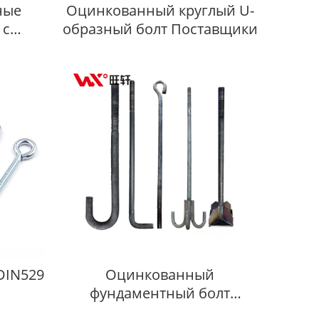
ные
Оцинкованный круглый U-
 с
образный болт Поставщики
вкой
сти 4.8
DIN529
Оцинкованный
фундаментный болт
Поставщики