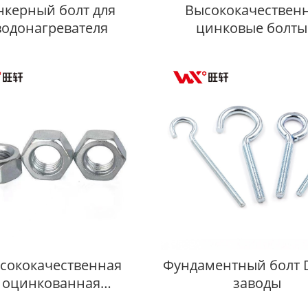
нкерный болт для
Высококачествен
водонагревателя
цинковые болты
шестигранной голо
DIN912 класса прочно
8.8 10.9 12.9
сококачественная
Фундаментный болт 
оцинкованная
заводы
гранная гайка DIN934