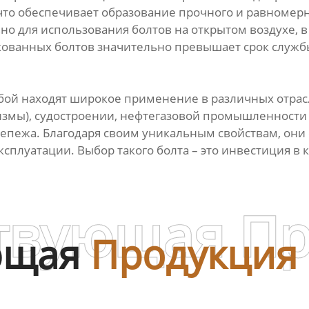
что обеспечивает образование прочного и равномер
ьно для использования болтов на открытом воздухе,
кованных болтов значительно превышает срок служб
й находят широкое применение в различных отраслях
ы), судостроении, нефтегазовой промышленности и 
епежа. Благодаря своим уникальным свойствам, они
сплуатации. Выбор такого болта – это инвестиция в 
твующая П
ющая
Продукция