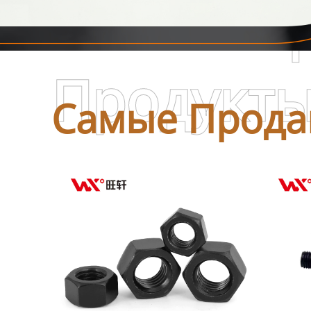
Самые П
Продукт
Самые Прода