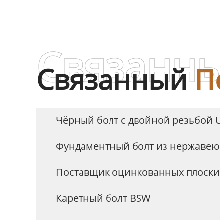
SS304 и SS316
из 
Связанны
Связанный
П
Чёрный болт с двойной резьбой 
Фундаментный болт из нержавею
Поставщик оцинкованных плоски
Каретный болт BSW