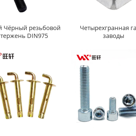
й Чёрный резьбовой
Четырехгранная г
стержень DIN975
заводы