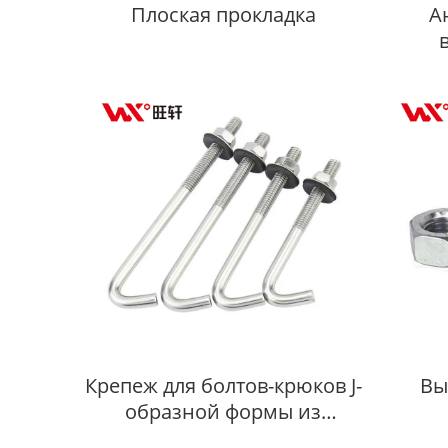
Плоская прокладка
А
Крепеж для болтов-крюков J-
Вы
образной формы из
нержавеющей стали AISI
шести