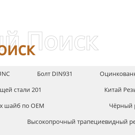
углеродистой стали
й Поиск
оиск
UNC
Болт DIN931
Оцинкованн
щей стали 201
Китай Ре
х шайб по OEM
Чёрный 
Высокопрочный трапециевидный ре