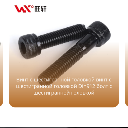
Винт с шестигранной головкой винт с
шестигранной головкой Din912 болт с
шестигранной головкой