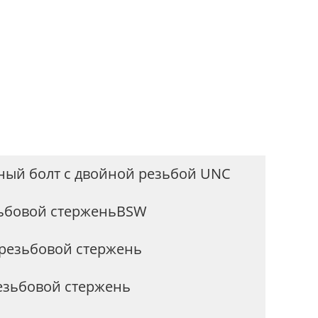
ый болт с двойной резьбой UNC
зьбовой стерженьBSW
резьбовой стержень
зьбовой стержень