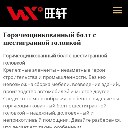
Главная
Продукция
Горячеоцинкованный болт с
Новости
шестигранной головкой
О нас
Горячеоцинкованный болт с шестигранной
головкой
Контакты
Крепежные элементы – незаметные герои
строительства и промышленности. Без них
невозможна сборка мебели, возведение зданий,
производство автомобилей и многое другое.
Среди этого многообразия особенно выделяется
горячеоцинкованный болт с шестигранной
головкой – надежный, долговечный и
неприхотливый помощник. Давайте разберемся,
что делает его таким особенным.