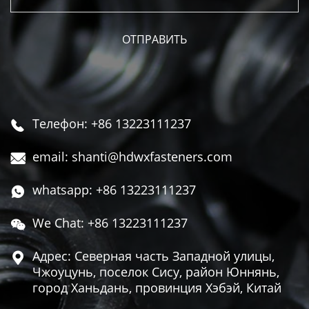
Телефон: +86 13223111237

email: shanti@hdwxfasteners.com

whatsapp: +86 13223111237

We Chat: +86 13223111237

Адрес: Северная часть Западной улицы,

Чжоуцунь, поселок Сису, район Юннянь,
город Ханьдань, провинция Хэбэй, Китай