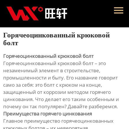
Главная
Продукция
Горячеоцинкованный крюковой
Новости
болт
О нас
Горячеоцинкованный крюковой болт
Горячеоцинкованный крюковой болт – это
Контакты
незаменимый элемент в строительстве,
промышленности и быту. Его название говорит
само за себя: это болт с крюком на конце,
защищенный от коррозии методом горячего
цинкования. Что делает его таким особенным и
почему он так популярен? Давайте разберемся.
Преимущества горячего цинкования
Главное преимущество горячеоцинкованных
крюковых болтов – их невероятная