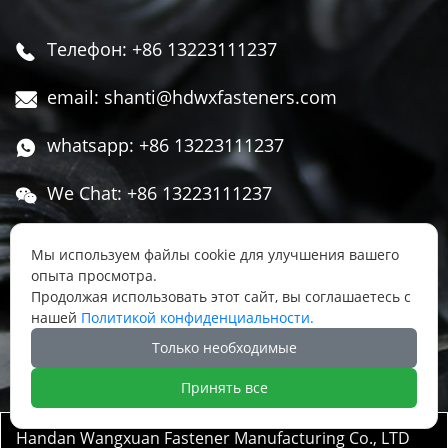
Телефон: +86 13223111237

email: shanti@hdwxfasteners.com

whatsapp: +86 13223111237

We Chat: +86 13223111237

Адрес: Северная часть Западной улицы,

Мы используем файлы cookie для улучшения вашего
Чжоуцунь, поселок Сису, район Юннянь,
опыта просмотра.
город Ханьдань, провинция Хэбэй, Китай
Продолжая использовать этот сайт, вы соглашаетесь с
нашей
Политикой конфиденциальности.




Только необходимые
Принять все
Handan Wangxuan Fastener Manufacturing Co., LTD