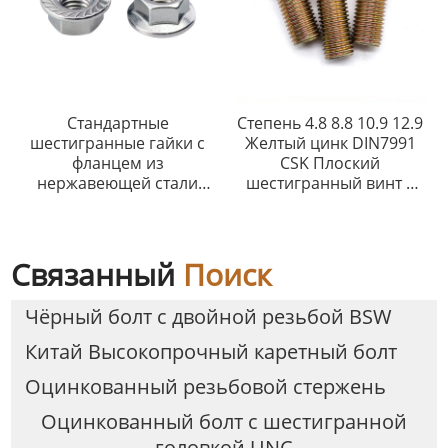
Стандартные
Степень 4.8 8.8 10.9 12.9
шестигранные гайки с
Желтый цинк DIN7991
фланцем из
CSK Плоский
нержавеющей стали
шестигранный винт с
SS304 и SS316
плоской головкой и
шестигранным
углублением под ключ
Винт с головкой CSK
Связанный
Поиск
Чёрный болт с двойной резьбой BSW
Китай Высокопрочный каретный болт
Оцинкованный резьбовой стержень
Оцинкованный болт с шестигранной
головкой UNC