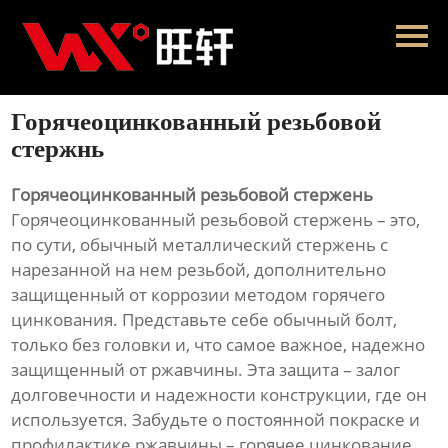
Главная
Продукция
Горячеоцинкованный резьбовой
Новости
стержнь
О нас
Горячеоцинкованный резьбовой стержень
Горячеоцинкованный резьбовой стержень – это,
Контакты
по сути, обычный металлический стержень с
нарезанной на нем резьбой, дополнительно
защищенный от коррозии методом горячего
цинкования. Представьте себе обычный болт,
только без головки и, что самое важное, надежно
защищенный от ржавчины. Эта защита – залог
долговечности и надежности конструкции, где он
используется. Забудьте о постоянной покраске и
профилактике ржавчины – горячее цинкование