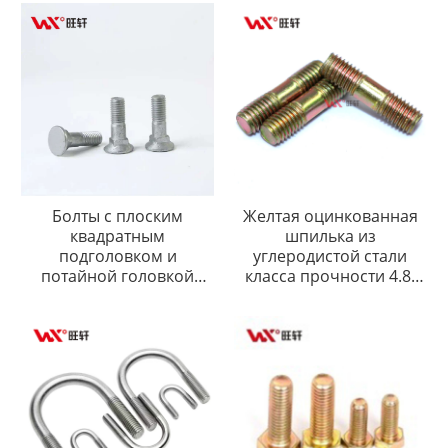
и углублением под ключ
CSK Винт с головкой
Болты с плоским
Желтая оцинкованная
квадратным
шпилька из
подголовком и
углеродистой стали
потайной головкой
класса прочности 4.8,
DIN608, оцинкованные
8.8, 10.9, 12.9,
горячим способом
изготовленная на заказ