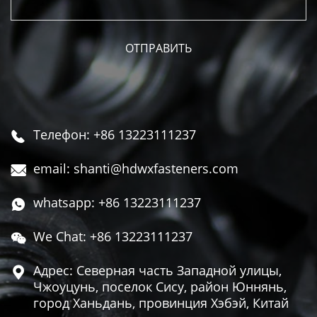
Телефон: +86 13223111237

email: shanti@hdwxfasteners.com

whatsapp: +86 13223111237

We Chat: +86 13223111237

Адрес: Северная часть Западной улицы,

Чжоуцунь, поселок Сису, район Юннянь,
город Ханьдань, провинция Хэбэй, Китай