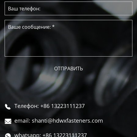
Телефон: +86 13223111237

email: shanti@hdwxfasteners.com

whatsapp: +86 13223111237
