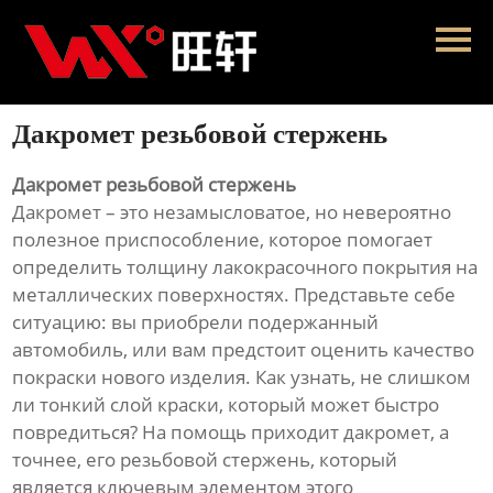
Главная
Продукция
Дакромет резьбовой стержень
Новости
Дакромет резьбовой стержень
О нас
Дакромет – это незамысловатое, но невероятно
полезное приспособление, которое помогает
Контакты
определить толщину лакокрасочного покрытия на
металлических поверхностях. Представьте себе
ситуацию: вы приобрели подержанный
автомобиль, или вам предстоит оценить качество
покраски нового изделия. Как узнать, не слишком
ли тонкий слой краски, который может быстро
повредиться? На помощь приходит дакромет, а
точнее, его резьбовой стержень, который
является ключевым элементом этого