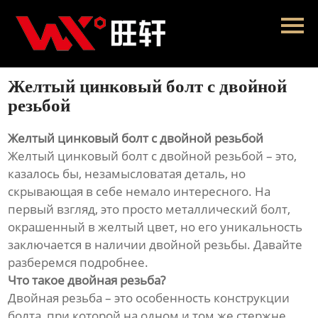
Главная
Продукция
Желтый цинковый болт с двойной
Новости
резьбой
О нас
Желтый цинковый болт с двойной резьбой
Желтый цинковый болт с двойной резьбой – это,
Контакты
казалось бы, незамысловатая деталь, но
скрывающая в себе немало интересного. На
первый взгляд, это просто металлический болт,
окрашенный в желтый цвет, но его уникальность
заключается в наличии двойной резьбы. Давайте
разберемся подробнее.
Что такое двойная резьба?
Двойная резьба – это особенность конструкции
болта, при которой на одном и том же стержне