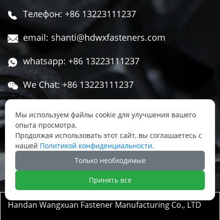
Телефон: +86 13223111237

email: shanti@hdwxfasteners.com

whatsapp: +86 13223111237

We Chat: +86 13223111237

Адрес: Северная часть Западной улицы,

Мы используем файлы cookie для улучшения вашего
Чжоуцунь, поселок Сису, район Юннянь,
опыта просмотра.
город Ханьдань, провинция Хэбэй, Китай
Продолжая использовать этот сайт, вы соглашаетесь с
нашей
Политикой конфиденциальности.




Только необходимые
Принять все
Handan Wangxuan Fastener Manufacturing Co., LTD