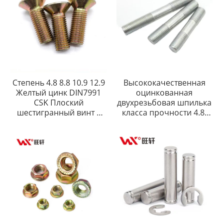
Степень 4.8 8.8 10.9 12.9
Высококачественная
Желтый цинк DIN7991
оцинкованная
CSK Плоский
двухрезьбовая шпилька
шестигранный винт с
класса прочности 4.8,
плоской головкой и
8.8, 10.9
шестигранным
углублением под ключ
Винт с головкой CSK