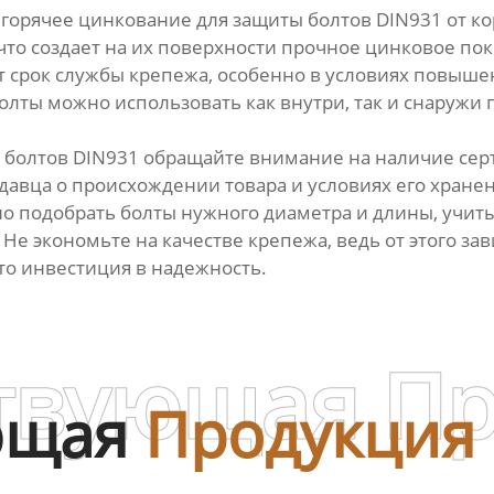
орячее цинкование для защиты болтов DIN931 от кор
что создает на их поверхности прочное цинковое по
 срок службы крепежа, особенно в условиях повыше
ты можно использовать как внутри, так и снаружи п
болтов DIN931 обращайте внимание на наличие серт
одавца о происхождении товара и условиях его хране
о подобрать болты нужного диаметра и длины, учиты
 Не экономьте на качестве крепежа, ведь от этого з
это инвестиция в надежность.
твующая П
ющая
Продукция