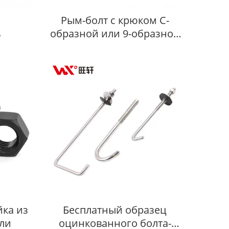
Рым-болт с крюком C-
ь
образной или 9-образной
формы на заказ
йка из
Бесплатный образец
али
оцинкованного болта-