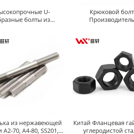
ысокопрочные U-
Крюковой болт
бразные болты из
Производител
ржавеющей стали
ька из нержавеющей
Китай Фланцевая га
 A2-70, A4-80, SS201,
углеродистой ст