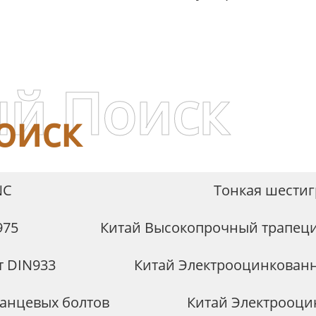
 SS316, изготовленная
на заказ
й Поиск
оиск
NC
Тонкая шестиг
975
Китай Высокопрочный трапец
т DIN933
Китай Электрооцинкован
анцевых болтов
Китай Электрооци