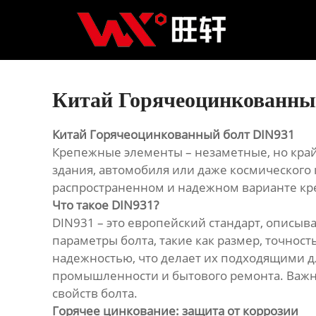
Главная
Продукция
Новости
Китай Горячеоцинкованны
О нас
Китай Горячеоцинкованный болт DIN931
Крепежные элементы – незаметные, но край
Контакты
здания, автомобиля или даже космического 
распространенном и надежном варианте кр
Что такое DIN931?
DIN931 – это европейский стандарт, описы
параметры болта, такие как размер, точнос
надежностью, что делает их подходящими д
промышленности и бытового ремонта. Важно
свойств болта.
Горячее цинкование: защита от коррозии