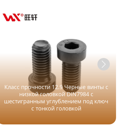
Класс прочности 12.9 Черные винты с
низкой головкой DIN7984 с
шестигранным углублением под ключ
с тонкой головкой