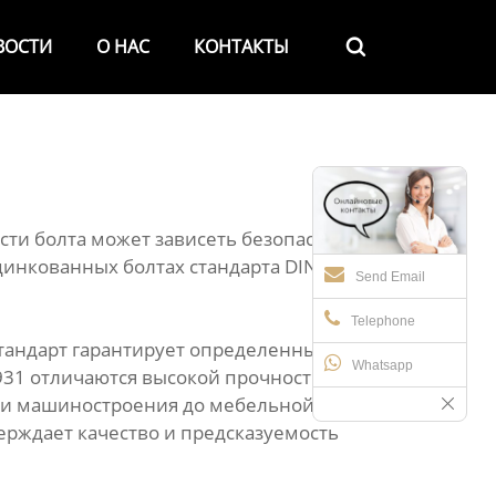
ВОСТИ
О НАС
КОНТАКТЫ

ти болта может зависеть безопасность
цинкованных болтах стандарта DIN931 –
Send Email
Telephone
стандарт гарантирует определенные
Whatsapp
N931 отличаются высокой прочностью и
а и машиностроения до мебельной
ерждает качество и предсказуемость