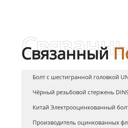
SS304,
Связанны
Связанный
П
Болт с шестигранной головкой U
Чёрный резьбовой стержень DIN
Китай Электрооцинкованный бол
Производитель оцинкованных фл