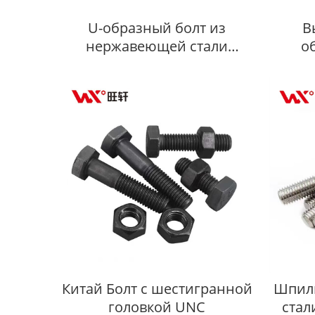
U-образный болт из
В
нержавеющей стали
о
Экспортер
не
Китай Болт с шестигранной
Шпил
головкой UNC
стали