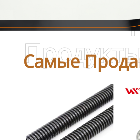
Самые П
Продукт
Самые Прода