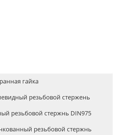
крюка J-образной формы с
гайкой и шайбой
ранная гайка
иевидный резьбовой стержень
ный резьбовой стержнь DIN975
нкованный резьбовой стержнь