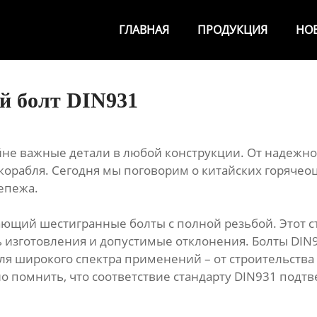
ГЛАВНАЯ
ПРОДУКЦИЯ
НО
й болт DIN931
не важные детали в любой конструкции. От надежнос
корабля. Сегодня мы поговорим о китайских горячео
епежа.
вающий шестигранные болты с полной резьбой. Этот 
ть изготовления и допустимые отклонения. Болты DI
ля широкого спектра применений – от строительств
 помнить, что соответствие стандарту DIN931 подтв