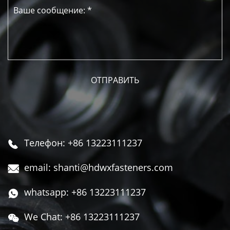
Телефон: +86 13223111237

email: shanti@hdwxfasteners.com

whatsapp: +86 13223111237

We Chat: +86 13223111237
