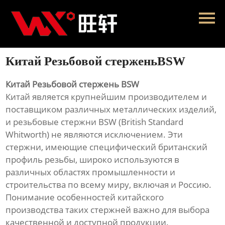
Главная
Продукция
Китай Резьбовой стерженьBSW
Новости
Китай Резьбовой стержень BSW
О нас
Китай является крупнейшим производителем и
поставщиком различных металлических изделий,
Контакты
и резьбовые стержни BSW (British Standard
Whitworth) не являются исключением. Эти
стержни, имеющие специфический британский
профиль резьбы, широко используются в
различных областях промышленности и
строительства по всему миру, включая и Россию.
Понимание особенностей китайского
производства таких стержней важно для выбора
качественной и доступной продукции.