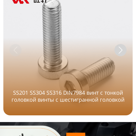
SS201 SS304 SS316 DIN7984 винт с тонкой
головкой винты с шестигранной головкой