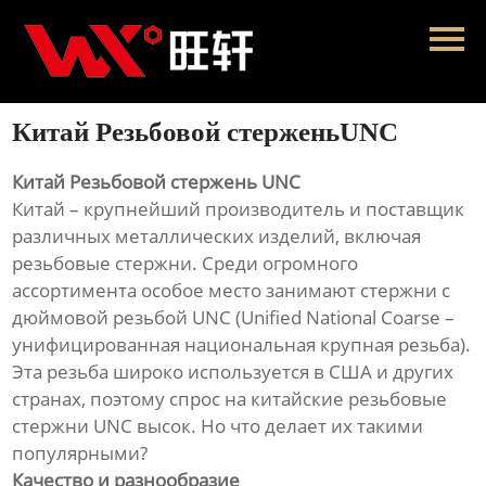
Главная
Продукция
Китай Резьбовой стерженьUNC
Новости
Китай Резьбовой стержень UNC
О нас
Китай – крупнейший производитель и поставщик
различных металлических изделий, включая
Контакты
резьбовые стержни. Среди огромного
ассортимента особое место занимают стержни с
дюймовой резьбой UNC (Unified National Coarse –
унифицированная национальная крупная резьба).
Эта резьба широко используется в США и других
странах, поэтому спрос на китайские резьбовые
стержни UNC высок. Но что делает их такими
популярными?
Качество и разнообразие