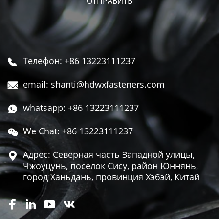
Телефон: +86 13223111237

email: shanti@hdwxfasteners.com

whatsapp: +86 13223111237

We Chat: +86 13223111237

Адрес: Северная часть Западной улицы,

Чжоуцунь, поселок Сису, район Юннянь,
город Ханьдань, провинция Хэбэй, Китай



