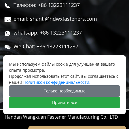
Телефон: +86 13223111237

email: shanti@hdwxfasteners.com

whatsapp: +86 13223111237

We Chat: +86 13223111237

Адрес: Северная часть Западной улицы,

Мы используем файлы cookie для улучшения вашего
Чжоуцунь, поселок Сису, район Юннянь,
опыта просмотра.
город Ханьдань, провинция Хэбэй, Китай
Продолжая использовать этот сайт, вы соглашаетесь с
нашей
Политикой конфиденциальности.




Только необходимые
Принять все
Handan Wangxuan Fastener Manufacturing Co., LTD