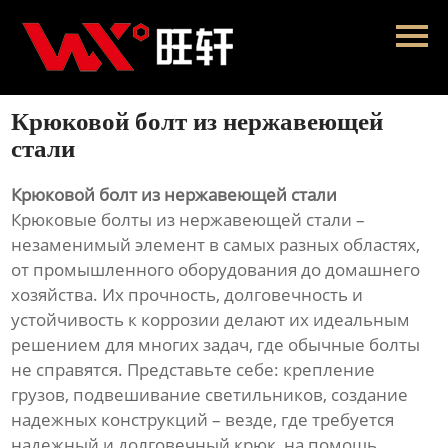
Главная
Продукция
Крюковой болт из нержавеющей
Новости
стали
О нас
Крюковой болт из нержавеющей стали
Крюковые болты из нержавеющей стали –
Контакты
незаменимый элемент в самых разных областях,
от промышленного оборудования до домашнего
хозяйства. Их прочность, долговечность и
устойчивость к коррозии делают их идеальным
решением для многих задач, где обычные болты
не справятся. Представьте себе: крепление
грузов, подвешивание светильников, создание
надежных конструкций – везде, где требуется
надежный и долговечный крюк, на помощь