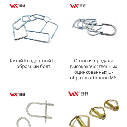
шестигранным
углублением под ключ
Винт с головкой CSK
Китай Квадратный U-
Оптовая продажа
образный болт
высококачественных
оцинкованных U-
образных болтов M6,
M10, M12