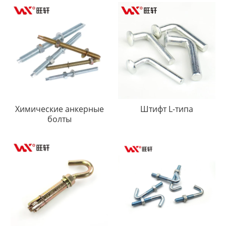
и углублением под ключ
CSK Винт с головкой
Химические анкерные
Штифт L-типа
болты