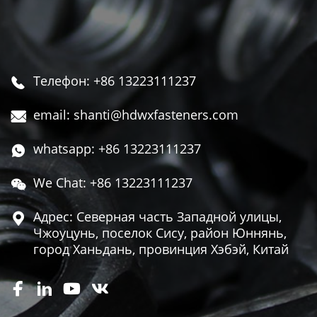
Телефон: +86 13223111237

email: shanti@hdwxfasteners.com

whatsapp: +86 13223111237

We Chat: +86 13223111237

Адрес: Северная часть Западной улицы,

Чжоуцунь, поселок Сису, район Юннянь,
город Ханьдань, провинция Хэбэй, Китай



