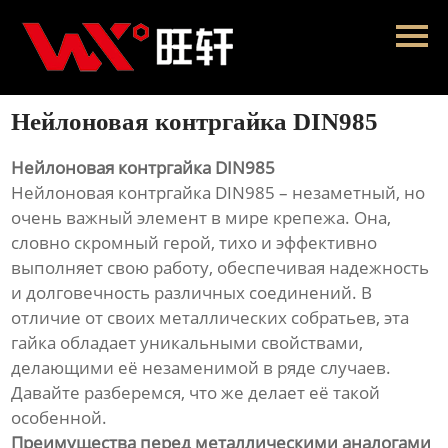
Главная
Продукция
Нейлоновая контргайка DIN985
Новости
Нейлоновая контргайка DIN985
О нас
Нейлоновая контргайка DIN985 – незаметный, но
очень важный элемент в мире крепежа. Она,
Контакты
словно скромный герой, тихо и эффективно
выполняет свою работу, обеспечивая надежность
и долговечность различных соединений. В
отличие от своих металлических собратьев, эта
гайка обладает уникальными свойствами,
делающими её незаменимой в ряде случаев.
Давайте разберемся, что же делает её такой
особенной.
Преимущества перед металлическими аналогами