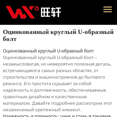
Главная
Продукция
Оцинкованный круглый U-образный
Новости
болт
О нас
Оцинкованный круглый U-образный болт
Оцинкованный круглый U-образный болт –
Контакты
незамысловатая, но невероятно полезная деталь,
встречающаяся в самых разных областях, от
строительства и машиностроения до бытового
ремонта. Его простота скрывает за собой
надежность и долговечность, обеспечиваемые
грамотным дизайном и качественным
материалом. Давайте подробнее рассмотрим этот
незаменимый крепежный элемент.
Надежность и прочность: цинк и сталь в тандеме