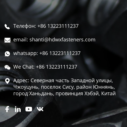
Телефон: +86 13223111237

email: shanti@hdwxfasteners.com

whatsapp: +86 13223111237

We Chat: +86 13223111237

Адрес: Северная часть Западной улицы,

Чжоуцунь, поселок Сису, район Юннянь,
город Ханьдань, провинция Хэбэй, Китай



