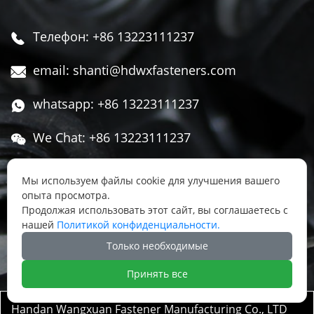
Телефон: +86 13223111237

email: shanti@hdwxfasteners.com

whatsapp: +86 13223111237

We Chat: +86 13223111237

Адрес: Северная часть Западной улицы,

Мы используем файлы cookie для улучшения вашего
Чжоуцунь, поселок Сису, район Юннянь,
опыта просмотра.
город Ханьдань, провинция Хэбэй, Китай
Продолжая использовать этот сайт, вы соглашаетесь с
нашей
Политикой конфиденциальности.




Только необходимые
Принять все
Handan Wangxuan Fastener Manufacturing Co., LTD