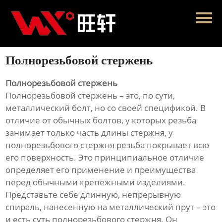
Главная
Продукция
Полнорезьбовой стержень
Новости
Полнорезьбовой стержень
О нас
Полнорезьбовой стержень – это, по сути,
металлический болт, но со своей спецификой. В
Контакты
отличие от обычных болтов, у которых резьба
занимает только часть длины стержня, у
полнорезьбового стержня резьба покрывает всю
его поверхность. Это принципиальное отличие
определяет его применение и преимущества
перед обычными крепежными изделиями.
Представьте себе длинную, непрерывную
спираль, нанесенную на металлический прут – это
и есть суть полнорезьбового стержня. Он