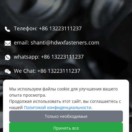
Телефон: +86 13223111237

email: shanti@hdwxfasteners.com

whatsapp: +86 13223111237

We Chat: +86 13223111237

Адрес: Северная часть Западной улицы,

Мы используем файлы cookie для улучшения вашего
Чжоуцунь, поселок Сису, район Юннянь,
опыта просмотра.
город Ханьдань, провинция Хэбэй, Китай
Продолжая использовать этот сайт, вы соглашаетесь с
нашей
Политикой конфиденциальности.




Только необходимые
Принять все