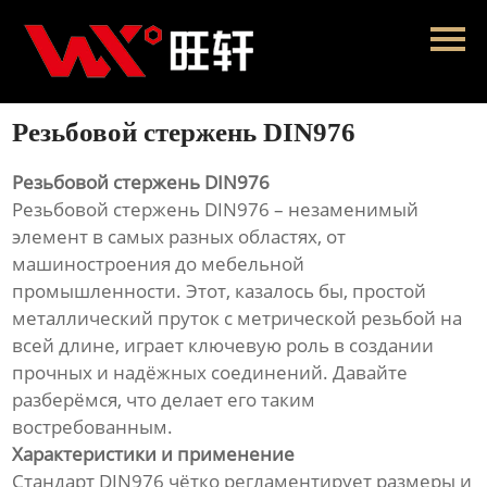
Главная
Продукция
Резьбовой стержень DIN976
Новости
Резьбовой стержень DIN976
О нас
Резьбовой стержень DIN976 – незаменимый
элемент в самых разных областях, от
Контакты
машиностроения до мебельной
промышленности. Этот, казалось бы, простой
металлический пруток с метрической резьбой на
всей длине, играет ключевую роль в создании
прочных и надёжных соединений. Давайте
разберёмся, что делает его таким
востребованным.
Характеристики и применение
Стандарт DIN976 чётко регламентирует размеры и