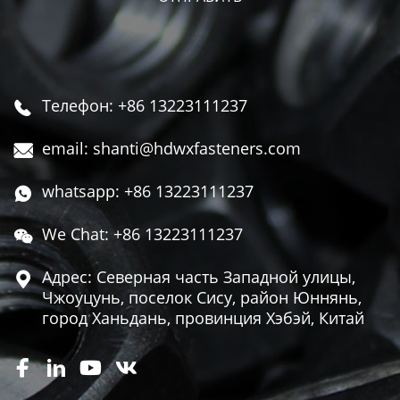
Телефон: +86 13223111237

email: shanti@hdwxfasteners.com

whatsapp: +86 13223111237

We Chat: +86 13223111237

Адрес: Северная часть Западной улицы,

Чжоуцунь, поселок Сису, район Юннянь,
город Ханьдань, провинция Хэбэй, Китай



