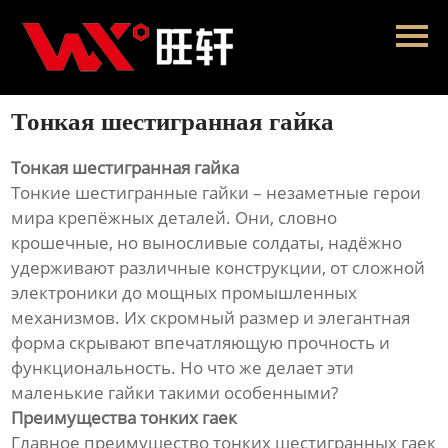
Главная
Продукция
Тонкая шестигранная гайка
Новости
Тонкая шестигранная гайка
О нас
Тонкие шестигранные гайки – незаметные герои
мира крепёжных деталей. Они, словно
Контакты
крошечные, но выносливые солдаты, надёжно
удерживают различные конструкции, от сложной
электроники до мощных промышленных
механизмов. Их скромный размер и элегантная
форма скрывают впечатляющую прочность и
функциональность. Но что же делает эти
маленькие гайки такими особенными?
Преимущества тонких гаек
Главное преимущество тонких шестигранных гаек