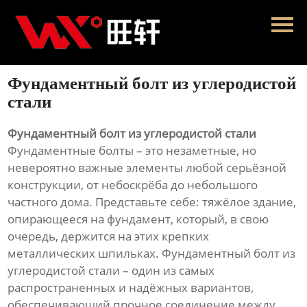
Главная
Продукция
Фундаментный болт из углеродистой
Новости
стали
О нас
Фундаментный болт из углеродистой стали
Фундаментные болты – это незаметные, но
Контакты
невероятно важные элементы любой серьёзной
конструкции, от небоскрёба до небольшого
частного дома. Представьте себе: тяжёлое здание,
опирающееся на фундамент, который, в свою
очередь, держится на этих крепких
металлических шпильках. Фундаментный болт из
углеродистой стали – один из самых
распространенных и надёжных вариантов,
обеспечивающий прочное соединение между