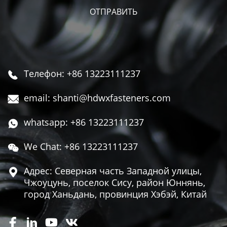
Телефон: +86 13223111237

email: shanti@hdwxfasteners.com

whatsapp: +86 13223111237

We Chat: +86 13223111237

Адрес: Северная часть Западной улицы,

Чжоуцунь, поселок Сису, район Юннянь,
город Ханьдань, провинция Хэбэй, Китай



