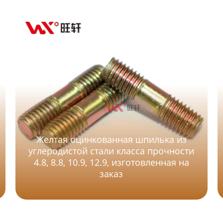
Желтая оцинкованная шпилька из
углеродистой стали класса прочности
4.8, 8.8, 10.9, 12.9, изготовленная на
заказ