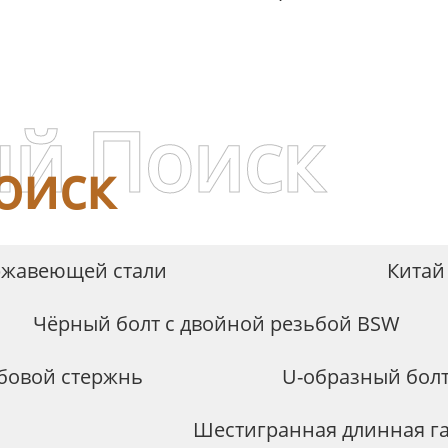
игранная гайка HDG,
Производител
ласс 4.8, 8.8, 10.9
й Поиск
оиск
ержавеющей стали
Китай
Чёрный болт с двойной резьбой BSW
бовой стержнь
U-образный болт
Шестигранная длинная га