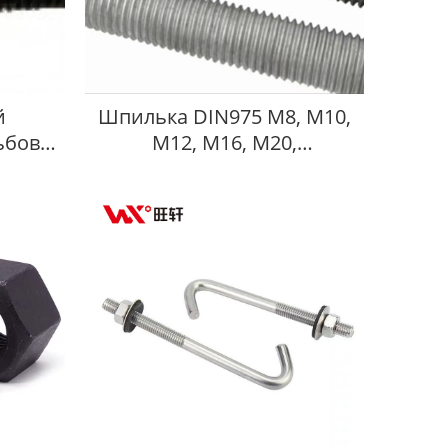
й
Шпилька DIN975 M8, M10,
ьбовой
M12, M16, M20,
итель
оцинкованная, с полной
резьбой