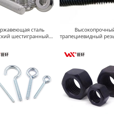
ржавеющая сталь
Высокопрочны
ский шестигранный
трапециевидный рез
с плоской головкой и
стержень Производ
шестигранным
ублением под ключ