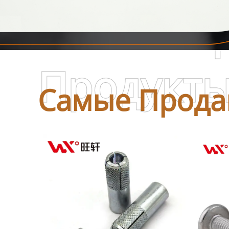
Самые П
Продукт
Самые Прода