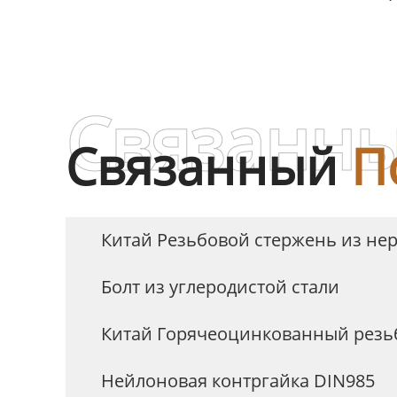
шест
к
Связанны
Связанный
П
Китай Резьбовой стержень из н
Болт из углеродистой стали
Китай Горячеоцинкованный резь
Нейлоновая контргайка DIN985