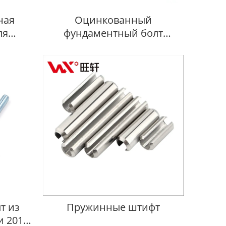
ная
Оцинкованный
ля
фундаментный болт
Поставщики
т из
Пружинные штифт
 201