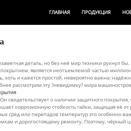
ГЛАВНАЯ
ПРОДУКЦИЯ
НО
а
езаметная деталь, но без неё мир техники рухнул бы
покрытием, является неотъемлемой частью миллионов
, хоть и кажется простой, невероятно важна: надёжн
обнее рассмотрим эту ?невидимку? мира машиностро
окрытия
а. Он свидетельствует о наличии защитного покрытия
ышает коррозионную стойкость гайки, защищая её от
ых сред или перепадов температур это особенно важ
омкам и дорогостоящему ремонту. Поэтому, чёрный цв