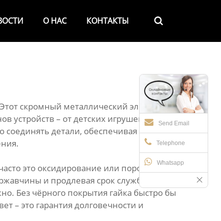
ВОСТИ
О НАС
КОНТАКТЫ

. Этот скромный металлический элемент, с
 устройств – от детских игрушек до
Send Email
о соединять детали, обеспечивая прочность
ения.
Telephone
Whatsapp
, часто это оксидирование или порошковая
 ржавчины и продлевая срок службы. В
но. Без чёрного покрытия гайка быстро бы
ет – это гарантия долговечности и