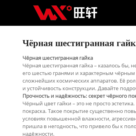
Главная
Продукция
Новости
Чёрная шестигранная гайк
О нас
Чёрная шестигранная гайка
Чёрная шестигранная гайка – казалось бы, н
Контакты
его шестью гранями и характерным чёрным 
сложнейших космических аппаратов. Её роль
и устойчивость конструкции. Давайте подр
Прочность и надёжность: секрет чёрного п
Чёрный цвет гайки – это не просто эстетик
покраска. Такое покрытие существенно пов
условиях повышенной влажности, агрессивн
пришла в негодность, что привело бы к пол
надёжности.