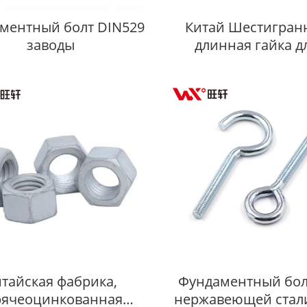
ментный болт DIN529
Китай Шестигран
заводы
длинная гайка д
соединения
тайская фабрика,
Фундаментный бол
рячеоцинкованная
нержавеющей стали