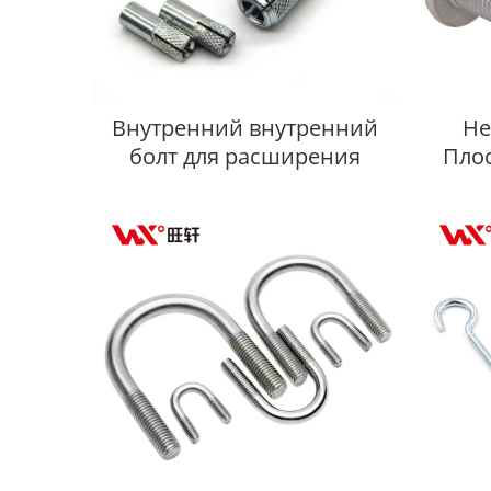
Внутренний внутренний
Не
болт для расширения
Пло
винт 
угл