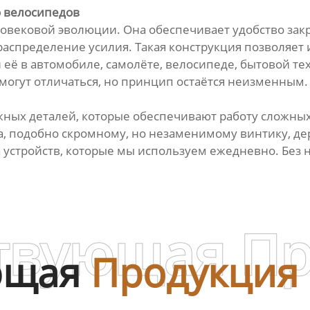
о велосипедов
говековой эволюции. Она обеспечивает удобство за
аспределение усилия. Такая конструкция позволяет 
её в автомобиле, самолёте, велосипеде, бытовой тех
могут отличаться, но принцип остаётся неизменным.
жных деталей, которые обеспечивают работу сложных
на, подобно скромному, но незаменимому винтику, де
устройств, которые мы используем ежедневно. Без н
твующая П
ющая
Продукция