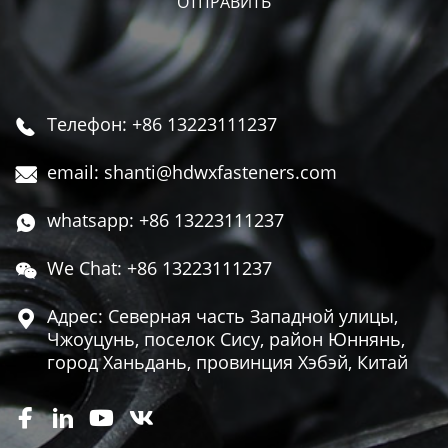
Телефон: +86 13223111237

email: shanti@hdwxfasteners.com

whatsapp: +86 13223111237

We Chat: +86 13223111237

Адрес: Северная часть Западной улицы,

Чжоуцунь, поселок Сису, район Юннянь,
город Ханьдань, провинция Хэбэй, Китай



