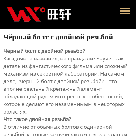
Главная
Продукция
Чёрный болт с двойной резьбой
Новости
Чёрный болт с двойной резьбой
О нас
Загадочное название, не правда ли? Звучит как
деталь из фантастического фильма или сложный
Контакты
механизм из секретной лаборатории. На самом
деле, ?чёрный болт с двойной резьбой? – это
вполне реальный крепежный элемент,
обладающий рядом интересных особенностей,
которые делают его незаменимым в некоторых
областях.
Что такое двойная резьба?
В отличие от обычных болтов с одинарной
резьбой, которые закручиваются только в одном