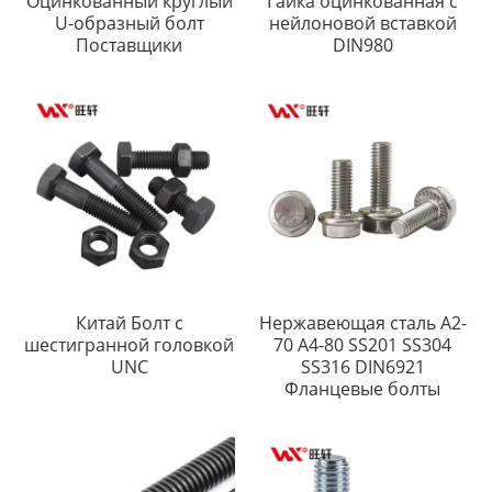
Оцинкованный круглый
Гайка оцинкованная с
U-образный болт
нейлоновой вставкой
Поставщики
DIN980
Китай Болт с
Нержавеющая сталь A2-
шестигранной головкой
70 A4-80 SS201 SS304
UNC
SS316 DIN6921
Фланцевые болты