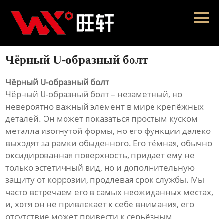
Главная
Продукция
Чёрный U-образный болт
Новости
Чёрный U-образный болт
О нас
Чёрный U-образный болт – незаметный, но
невероятно важный элемент в мире крепёжных
Контакты
деталей. Он может показаться простым куском
металла изогнутой формы, но его функции далеко
выходят за рамки обыденного. Его тёмная, обычно
оксидированная поверхность, придает ему не
только эстетичный вид, но и дополнительную
защиту от коррозии, продлевая срок службы. Мы
часто встречаем его в самых неожиданных местах,
и, хотя он не привлекает к себе внимания, его
отсутствие может привести к серьёзным