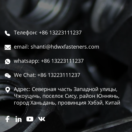
Телефон: +86 13223111237

email: shanti@hdwxfasteners.com

whatsapp: +86 13223111237

We Chat: +86 13223111237

Адрес: Северная часть Западной улицы,

Чжоуцунь, поселок Сису, район Юннянь,
город Ханьдань, провинция Хэбэй, Китай



