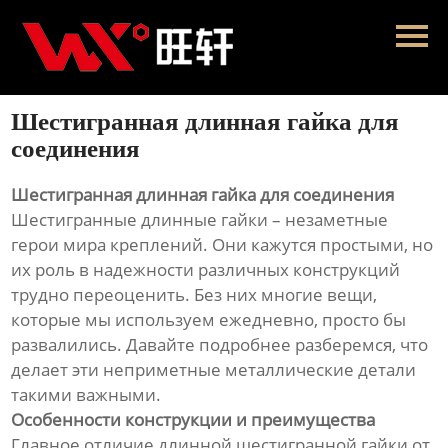
Главная
Продукция
Шестигранная длинная гайка для
Новости
соединения
О нас
Шестигранная длинная гайка для соединения
Шестигранные длинные гайки – незаметные
Контакты
герои мира креплений. Они кажутся простыми, но
их роль в надежности различных конструкций
трудно переоценить. Без них многие вещи,
которые мы используем ежедневно, просто бы
развалились. Давайте подробнее разберемся, что
делает эти неприметные металлические детали
такими важными.
Особенности конструкции и преимущества
Главное отличие длинной шестигранной гайки от