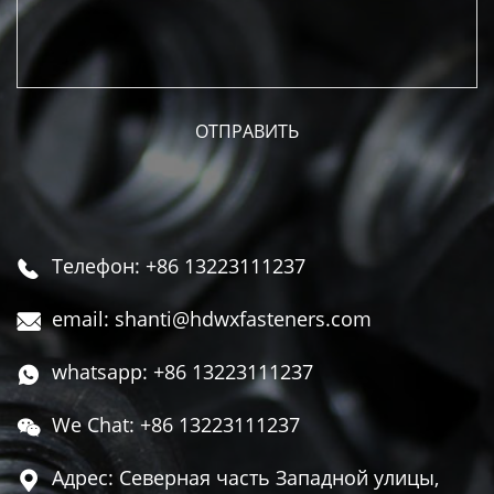
Телефон: +86 13223111237

email: shanti@hdwxfasteners.com

whatsapp: +86 13223111237

We Chat: +86 13223111237

Адрес: Северная часть Западной улицы,
