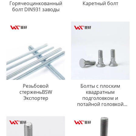
Горячеоцинкованный
Каретный болт
болт DIN931 заводы
Резьбовой
Болты с плоским
стерженьBSW
квадратным
Экспортер
подголовком и
потайной головкой
DIN608, оцинкованные
горячим способом