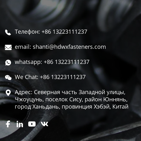
Телефон: +86 13223111237

email: shanti@hdwxfasteners.com

whatsapp: +86 13223111237

We Chat: +86 13223111237

Адрес: Северная часть Западной улицы,

Чжоуцунь, поселок Сису, район Юннянь,
город Ханьдань, провинция Хэбэй, Китай



