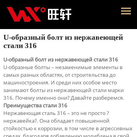
Главная
Продукция
U-образный болт из нержавеющей
Новости
стали 316
О нас
U-образный болт из нержавеющей стали 316
U-образные болты – незаменимые элементы в
Контакты
самых разных областях, от строительства до
машиностроения. И среди них особое место
занимают болты из нержавеющей стали марки
316. Почему именно они? Давайте разберемся.
Преимущества стали 316
Нержавеющая сталь 316 – это не просто ?
нержавейка?. Она обладает повышенной
стойкостью к коррозии, в том числе в агрессивных
средах, благодаря добавлению молибдена в свой