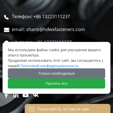
Телефон: +86 13223111237

email: shanti@hdwxfasteners.com

whatsapp: +86 13223111237

Мы используем файлы cookie для улучшения вашего
We Chat: +86 13223111237
опыта просмотра.

Продолжая использовать этот сайт, вы соглашаетесь с
нашей
Политикой конфиденциальности.
Адрес: Северная часть Западной улицы,

Только необходимые
Чжоуцунь, поселок Сису, район Юннянь,
город Ханьдань, провинция Хэбэй, Китай
Принять все




Пожалуйста, оставьте нам