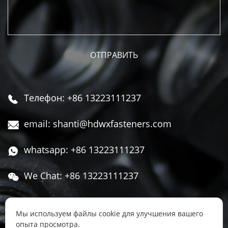
Телефон: +86 13223111237

email: shanti@hdwxfasteners.com

whatsapp: +86 13223111237

We Chat: +86 13223111237

Адрес: Северная часть Западной улицы,

Чжоуцунь, поселок Сису, район Юннянь,
Мы используем файлы cookie для улучшения вашего
опыта просмотра.
город Ханьдань, провинция Хэбэй, Китай