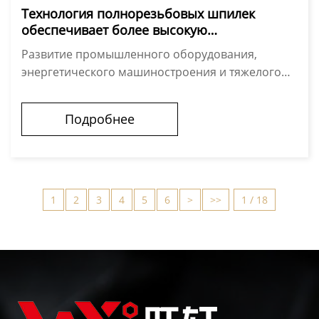
Технология полнорезьбовых шпилек
обеспечивает более высокую
производительность в промышленных
Развитие промышленного оборудования,
крепежных системах.
энергетического машиностроения и тяжелого
строительства продолжает оставаться движущей
силой их постоянного совершенствования для
Подробнее
рабо...
1
2
3
4
5
6
>
>>
1 / 18