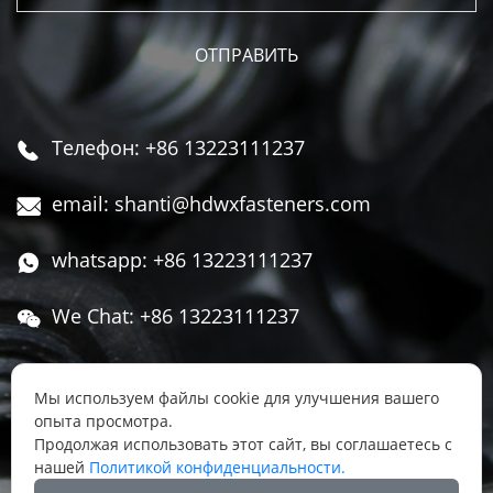
Телефон: +86 13223111237

email: shanti@hdwxfasteners.com

whatsapp: +86 13223111237

We Chat: +86 13223111237

Адрес: Северная часть Западной улицы,

Чжоуцунь, поселок Сису, район Юннянь,
Мы используем файлы cookie для улучшения вашего
опыта просмотра.
город Ханьдань, провинция Хэбэй, Китай
Продолжая использовать этот сайт, вы соглашаетесь с
нашей
Политикой конфиденциальности.



