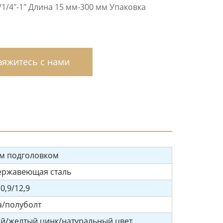
1/4″-1″ Длина 15 мм-300 мм Упаковка
яжитесь с нами
ым подголовком
нержавеющая сталь
10,9/12,9
а/полуболт
й/желтый цинк/натуральный цвет