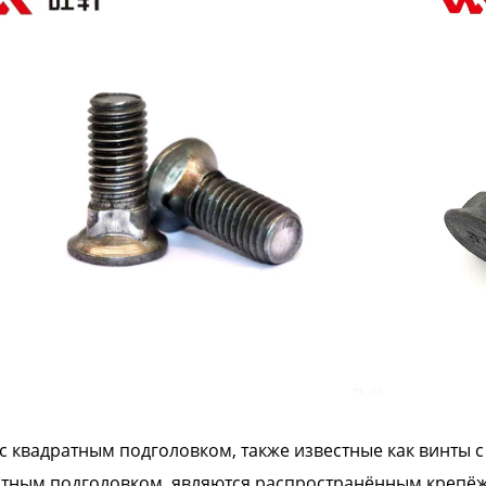
с квадратным подголовком, также известные как винты 
атным подголовком, являются распространённым крепё