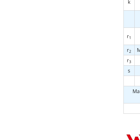
k
r
1
r
М
2
r
3
s
Ма