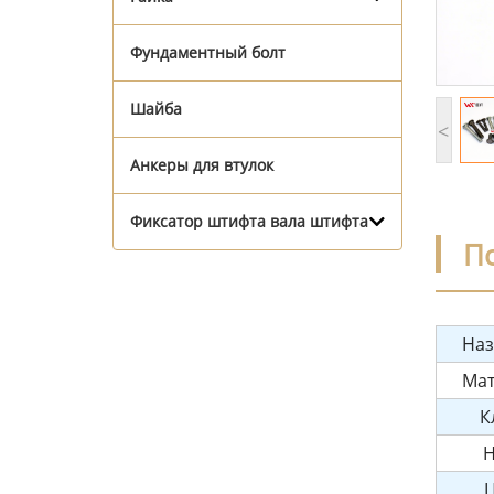
Фундаментный болт
Шайба
<
Анкеры для втулок
Фиксатор штифта вала штифта
П
Наз
Мат
К
Н
Ц