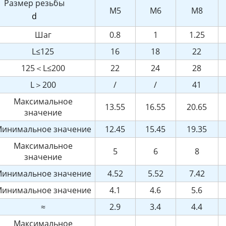
Размер резьбы
M5
M6
M8
d
Шаг
0.8
1
1.25
L≤125
16
18
22
125＜L≤200
22
24
28
L＞200
/
/
41
Максимальное
13.55
16.55
20.65
значение
инимальное значение
12.45
15.45
19.35
Максимальное
5
6
8
значение
инимальное значение
4.52
5.52
7.42
инимальное значение
4.1
4.6
5.6
≈
2.9
3.4
4.4
Максимальное