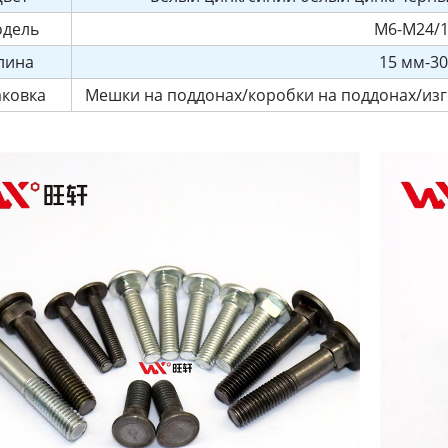
дель
M6-M24/1
лина
15 мм-3
аковка
Мешки на поддонах/коробки на поддонах/изг