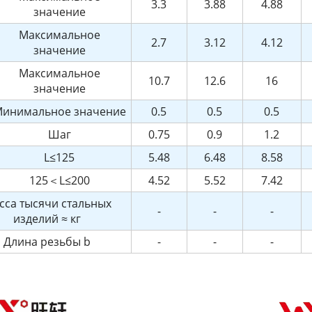
3.3
3.88
4.88
значение
Максимальное
2.7
3.12
4.12
значение
Максимальное
10.7
12.6
16
значение
инимальное значение
0.5
0.5
0.5
Шаг
0.75
0.9
1.2
L≤125
5.48
6.48
8.58
125＜L≤200
4.52
5.52
7.42
сса тысячи стальных
-
-
-
изделий ≈ кг
Длина резьбы b
-
-
-