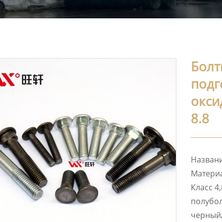
Болт
подг
окси
8.8
Названи
Материа
Класс 4
полубол
черный