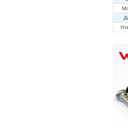
Мо
Д
Уп