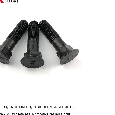
с квадратным подголовком или винты с
жным изделием, используемым для