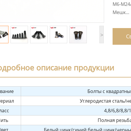
M6-M24/
Мешк...
>
Св
одробное описание продукции
вание
Болты с квадратн
ериал
Углеродистая сталь/
ласс
4,8/6,8/8,8/
ить
Полная резьб
вет
Белый цинк/синий белый цинк/черны