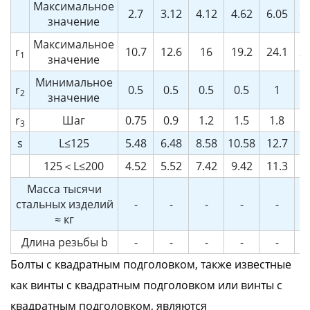
Максимальное
2.7
3.12
4.12
4.62
6.05
8.
значение
Максимальное
r
10.7
12.6
16
19.2
24.1
29
1
значение
Минимальное
r
0.5
0.5
0.5
0.5
1
2
значение
r
Шаг
0.75
0.9
1.2
1.5
1.8
2
3
s
L≤125
5.48
6.48
8.58
10.58
12.7
16
125＜L≤200
4.52
5.52
7.42
9.42
11.3
15
Масса тысячи
стальных изделий
-
-
-
-
-
≈ кг
Длина резьбы b
-
-
-
-
-
Болты с квадратным подголовком, также известные
как винты с квадратным подголовком или винты с
квадратным подголовком, являются