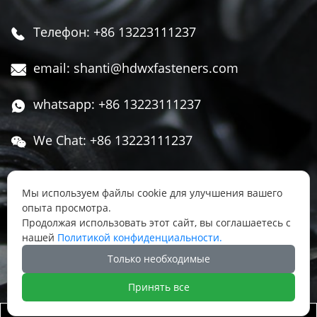
Телефон: +86 13223111237

email: shanti@hdwxfasteners.com

whatsapp: +86 13223111237

We Chat: +86 13223111237

Адрес: Северная часть Западной улицы,

Чжоуцунь, поселок Сису, район Юннянь,
Мы используем файлы cookie для улучшения вашего
опыта просмотра.
город Ханьдань, провинция Хэбэй, Китай
Продолжая использовать этот сайт, вы соглашаетесь с
нашей
Политикой конфиденциальности.




Только необходимые
Принять все