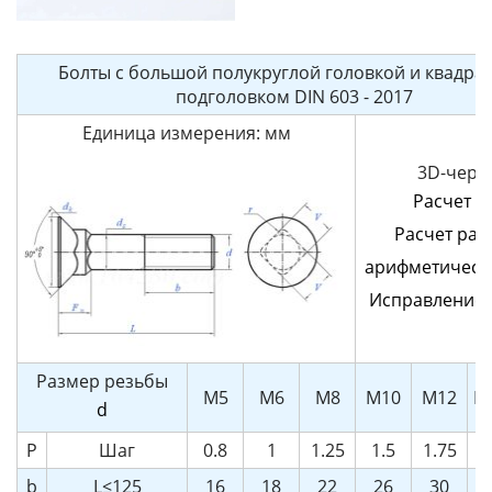
Болты с большой полукруглой головкой и квадра
подголовком DIN 603 - 2017
Единица измерения: мм
3D-черт
Расчет в
Расчет ра
арифметическ
Исправление
Размер резьбы
M5
M6
M8
M10
M12
M
d
P
Шаг
0.8
1
1.25
1.5
1.75
b
L≤125
16
18
22
26
30
3