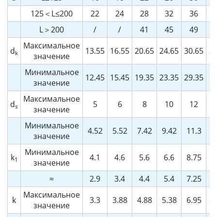
125＜L≤200
22
24
28
32
36
4
L＞200
/
/
41
45
49
5
Максимальное
d
13.55
16.55
20.65
24.65
30.65
38
k
значение
Минимальное
12.45
15.45
19.35
23.35
29.35
37
значение
Максимальное
d
5
6
8
10
12
1
s
значение
Минимальное
4.52
5.52
7.42
9.42
11.3
15
значение
Минимальное
k
4.1
4.6
5.6
6.6
8.75
12
1
значение
≈
2.9
3.4
4.4
5.4
7.25
11
Максимальное
k
3.3
3.88
4.88
5.38
6.95
8.
значение