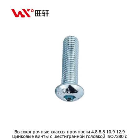
Класс прочности 12.9 Черные винты с низкой головкой
DIN7984 с шестигранным углублением под ключ с тонкой