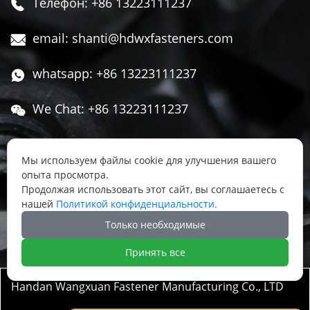
Телефон: +86 13223111237

email: shanti@hdwxfasteners.com

whatsapp: +86 13223111237

We Chat: +86 13223111237

Адрес: Северная часть Западной улицы,

Чжоуцунь, поселок Сису, район Юннянь,
Мы используем файлы cookie для улучшения вашего
опыта просмотра.
город Ханьдань, провинция Хэбэй, Китай
Продолжая использовать этот сайт, вы соглашаетесь с
нашей
Политикой конфиденциальности.




Только необходимые
Принять все
Handan Wangxuan Fastener Manufacturing Co., LTD