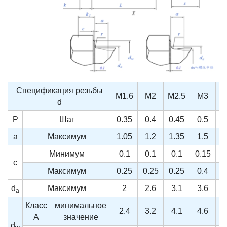
Спецификация резьбы
M1.6
M2
M2.5
M3
(M
d
P
Шаг
0.35
0.4
0.45
0.5
a
Максимум
1.05
1.2
1.35
1.5
Минимум
0.1
0.1
0.1
0.15
0
c
Максимум
0.25
0.25
0.25
0.4
d
Максимум
2
2.6
3.1
3.6
a
Класс
минимальное
2.4
3.2
4.1
4.6
A
значение
d