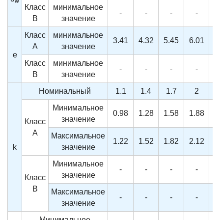
w
Класс
минимальное
-
-
-
-
B
значение
Класс
минимальное
3.41
4.32
5.45
6.01
6
A
значение
e
Класс
минимальное
-
-
-
-
B
значение
Номинальный
1.1
1.4
1.7
2
Минимальное
0.98
1.28
1.58
1.88
2
значение
Класс
A
Максимальное
1.22
1.52
1.82
2.12
2
k
значение
Минимальное
-
-
-
-
значение
Класс
B
Максимальное
-
-
-
-
значение
Минимальное