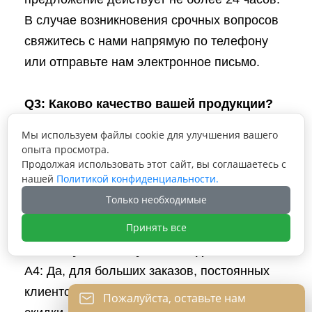
В случае возникновения срочных вопросов
свяжитесь с нами напрямую по телефону
или отправьте нам электронное письмо.
Q3: Каково качество вашей продукции?
A3: Компания имеет передовое
Мы используем файлы cookie для улучшения вашего
производственное и испытательное
опыта просмотра.
Продолжая использовать этот сайт, вы соглашаетесь с
оборудование. Каждый продукт будет на
нашей
Политикой конфиденциальности.
100% проверен нашим отделом контроля
Только необходимые
качества перед отправкой.
Принять все
Q4: Могу ли я получить скидки?
A4: Да, для больших заказов, постоянных
клиентов мы предоставляем разумные
Пожалуйста, оставьте нам