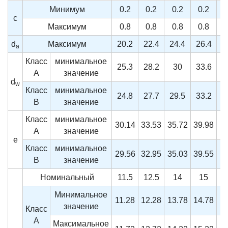
Минимум
0.2
0.2
0.2
0.2
c
Максимум
0.8
0.8
0.8
0.8
d
Максимум
20.2
22.4
24.4
26.4
3
a
Класс
минимальное
25.3
28.2
30
33.6
A
значение
d
w
Класс
минимальное
24.8
27.7
29.5
33.2
B
значение
Класс
минимальное
30.14
33.53
35.72
39.98
A
значение
e
Класс
минимальное
29.56
32.95
35.03
39.55
4
B
значение
Номинальный
11.5
12.5
14
15
Минимальное
11.28
12.28
13.78
14.78
значение
Класс
A
Максимальное