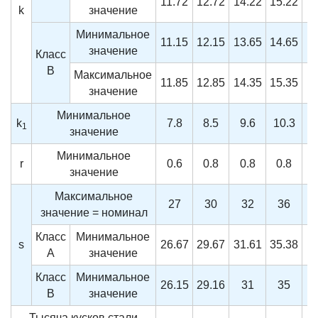
11.72
12.72
14.22
15.22
k
значение
Минимальное
11.15
12.15
13.65
14.65
1
значение
Класс
B
Максимальное
11.85
12.85
14.35
15.35
1
значение
Минимальное
k
7.8
8.5
9.6
10.3
1
1
значение
Минимальное
r
0.6
0.8
0.8
0.8
значение
Максимальное
27
30
32
36
значение = номинал
Класс
Минимальное
s
26.67
29.67
31.61
35.38
A
значение
Класс
Минимальное
26.15
29.16
31
35
B
значение
Тысяча кусков стали