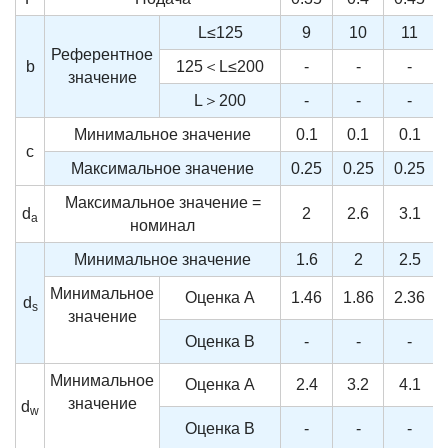
L≤125
9
10
11
Референтное
b
125＜L≤200
-
-
-
значение
L＞200
-
-
-
Минимальное значение
0.1
0.1
0.1
c
Максимальное значение
0.25
0.25
0.25
Максимальное значение =
d
2
2.6
3.1
a
номинал
Минимальное значение
1.6
2
2.5
Минимальное
Оценка A
1.46
1.86
2.36
d
s
значение
Оценка B
-
-
-
Минимальное
Оценка A
2.4
3.2
4.1
значение
d
w
Оценка B
-
-
-