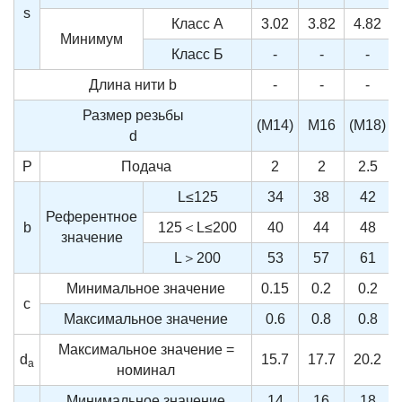
s
Класс А
3.02
3.82
4.82
Минимум
Класс Б
-
-
-
Длина нити
b
-
-
-
Размер резьбы
(M14)
M16
(M18)
d
P
Подача
2
2
2.5
L≤125
34
38
42
Референтное
b
125＜L≤200
40
44
48
значение
L＞200
53
57
61
Минимальное значение
0.15
0.2
0.2
c
Максимальное значение
0.6
0.8
0.8
Максимальное значение =
d
15.7
17.7
20.2
a
номинал
Минимальное значение
14
16
18