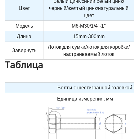
Белый цинк/синий белый цинк/
Цвет
черный/желтый цинк/натуральный
цвет
Модель
M6-M30/1/4"-1"
Длина
15mm-300mm
Лоток для сумки/лоток для коробки/
Завернуть
настраиваемый лоток
Таблица
Болты с шестигранной головкой и п
Единица измерения: мм