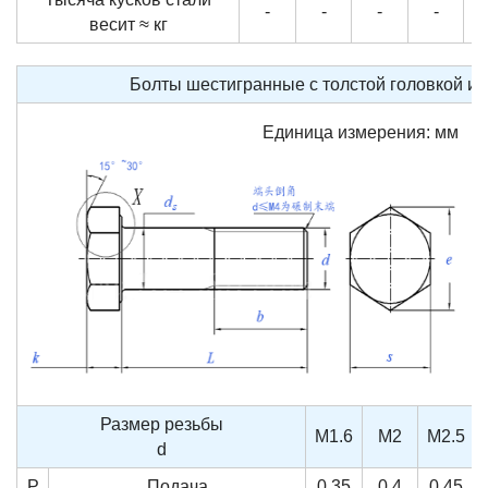
-
-
-
-
весит ≈ кг
Болты шестигранные с толстой головкой и п
Единица измерения: мм
Размер резьбы
M1.6
M2
M2.5
d
P
Подача
0.35
0.4
0.45