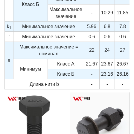
Класс Б
Максимальное
-
10.29
11.85
значение
k
Минимальное значение
5.96
6.8
7.8
1
r
Минимальное значение
0.6
0.6
0.6
Максимальное значение =
22
24
27
номинал
s
Класс А
21.67
23.67
26.67
Минимум
Класс Б
-
23.16
26.16
Длина нити
b
-
-
-