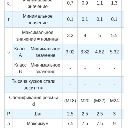
k
0.7
0.9
1.1
1.3
1
значение
Минимальное
r
0.1
0.1
0.1
0.1
значение
Максимальное
3.2
4
5
5.5
значение = номинал
Класс
Минимальное
s
3.02
3.82
4.82
5.32
5
A
значение
Класс
Минимальное
-
-
-
-
B
значение
Тысяча кусков стали
-
-
-
-
весит ≈ кг
Спецификация резьбы
(M18)
M20
(M22)
M24
(
d
P
Шаг
2.5
2.5
2.5
3
a
Максимум
7.5
7.5
7.5
9