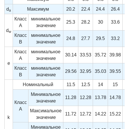
d
Максимум
20.2
22.4
24.4
26.4
3
a
Класс
минимальное
25.3
28.2
30
33.6
A
значение
d
w
Класс
минимальное
24.8
27.7
29.5
33.2
B
значение
Класс
минимальное
30.14
33.53
35.72
39.98
A
значение
e
Класс
минимальное
29.56
32.95
35.03
39.55
4
B
значение
Номинальный
11.5
12.5
14
15
Минимальное
11.28
12.28
13.78
14.78
значение
Класс
A
Максимальное
11.72
12.72
14.22
15.22
k
значение
Минимальное