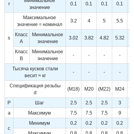
Минимальное
r
0.1
0.1
0.1
0.1
значение
Максимальное
3.2
4
5
5.5
значение = номинал
Класс
Минимальное
s
3.02
3.82
4.82
5.32
5
A
значение
Класс
Минимальное
-
-
-
-
B
значение
Тысяча кусков стали
-
-
-
-
весит ≈ кг
Спецификация резьбы
(M18)
M20
(M22)
M24
(
d
P
Шаг
2.5
2.5
2.5
3
a
Максимум
7.5
7.5
7.5
9
Минимум
0.2
0.2
0.2
0.2
c
Максимум
0.8
0.8
0.8
0.8