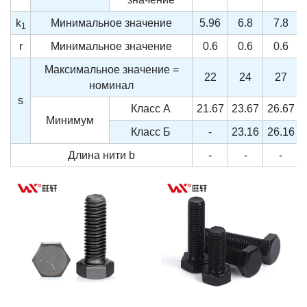
k
Минимальное значение
5.96
6.8
7.8
1
r
Минимальное значение
0.6
0.6
0.6
Максимальное значение =
22
24
27
номинал
s
Класс А
21.67
23.67
26.67
Минимум
Класс Б
-
23.16
26.16
Длина нити
b
-
-
-