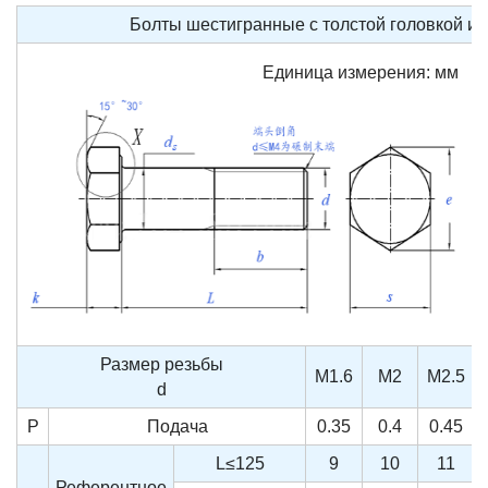
Болты шестигранные с толстой головкой и п
Единица измерения: мм
Размер резьбы
M1.6
M2
M2.5
d
P
Подача
0.35
0.4
0.45
L≤125
9
10
11
Референтное