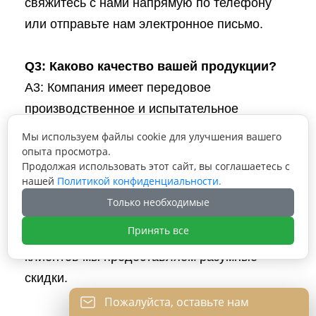
свяжитесь с нами напрямую по телефону
или отправьте нам электронное письмо.
Q3: Каково качество вашей продукции?
A3: Компания имеет передовое
производственное и испытательное
оборудование. Каждый продукт будет на
Мы используем файлы cookie для улучшения вашего
100% проверен нашим отделом контроля
опыта просмотра.
Продолжая использовать этот сайт, вы соглашаетесь с
качества перед отправкой.
нашей
Политикой конфиденциальности.
Только необходимые
Q4: Могу ли я получить скидки?
Принять все
A4: Да, для больших заказов, постоянных
клиентов мы предоставляем разумные
скидки.
Пожалуйста, оставьте нам