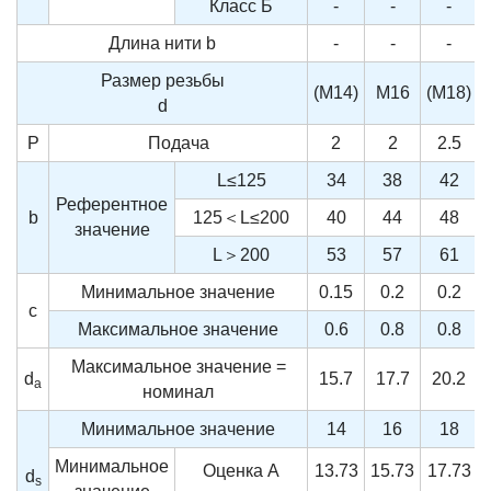
Класс Б
-
-
-
Длина нити
b
-
-
-
Размер резьбы
(M14)
M16
(M18)
d
P
Подача
2
2
2.5
L≤125
34
38
42
Референтное
b
125＜L≤200
40
44
48
значение
L＞200
53
57
61
Минимальное значение
0.15
0.2
0.2
c
Максимальное значение
0.6
0.8
0.8
Максимальное значение =
d
15.7
17.7
20.2
a
номинал
Минимальное значение
14
16
18
Минимальное
Оценка A
13.73
15.73
17.73
d
s