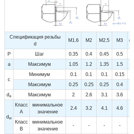
Спецификация резьбы
M1.6
M2
M2.5
M3
(M
d
P
Шаг
0.35
0.4
0.45
0.5
a
Максимум
1.05
1.2
1.35
1.5
Минимум
0.1
0.1
0.1
0.15
0
c
Максимум
0.25
0.25
0.25
0.4
d
Максимум
2
2.6
3.1
3.6
a
Класс
минимальное
2.4
3.2
4.1
4.6
A
значение
d
w
Класс
минимальное
-
-
-
-
B
значение