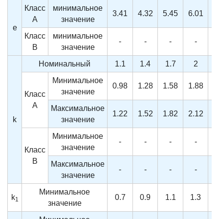
Класс
минимальное
3.41
4.32
5.45
6.01
6
A
значение
e
Класс
минимальное
-
-
-
-
B
значение
Номинальный
1.1
1.4
1.7
2
Минимальное
0.98
1.28
1.58
1.88
2
значение
Класс
A
Максимальное
1.22
1.52
1.82
2.12
2
k
значение
Минимальное
-
-
-
-
значение
Класс
B
Максимальное
-
-
-
-
значение
Минимальное
k
0.7
0.9
1.1
1.3
1
значение