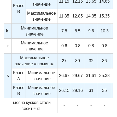
11.15
12.15
13.65
14.65
1
значение
Класс
B
Максимальное
11.85
12.85
14.35
15.35
1
значение
Минимальное
k
7.8
8.5
9.6
10.3
1
1
значение
Минимальное
r
0.6
0.8
0.8
0.8
значение
Максимальное
27
30
32
36
значение = номинал
Класс
Минимальное
s
26.67
29.67
31.61
35.38
A
значение
Класс
Минимальное
26.15
29.16
31
35
B
значение
Тысяча кусков стали
-
-
-
-
весит ≈ кг