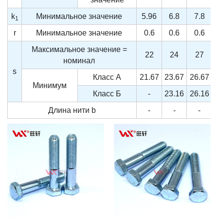
k
Минимальное значение
5.96
6.8
7.8
1
r
Минимальное значение
0.6
0.6
0.6
Максимальное значение =
22
24
27
номинал
s
Класс А
21.67
23.67
26.67
Минимум
Класс Б
-
23.16
26.16
Длина нити
b
-
-
-