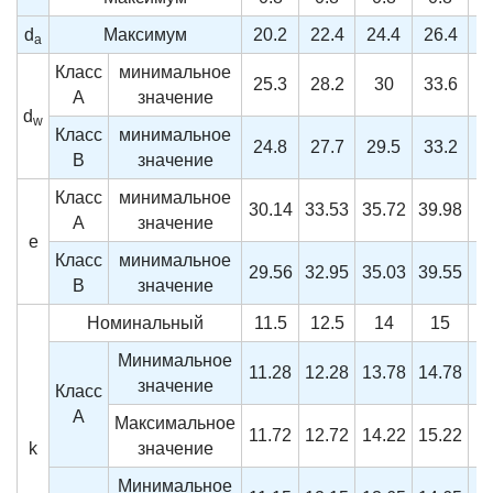
d
Максимум
20.2
22.4
24.4
26.4
3
a
Класс
минимальное
25.3
28.2
30
33.6
A
значение
d
w
Класс
минимальное
24.8
27.7
29.5
33.2
B
значение
Класс
минимальное
30.14
33.53
35.72
39.98
A
значение
e
Класс
минимальное
29.56
32.95
35.03
39.55
4
B
значение
Номинальный
11.5
12.5
14
15
Минимальное
11.28
12.28
13.78
14.78
значение
Класс
A
Максимальное
11.72
12.72
14.22
15.22
k
значение
Минимальное