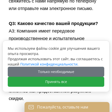
свяжитесь с нами напрямую по телефону
или отправьте нам электронное письмо.
Q3: Каково качество вашей продукции?
A3: Компания имеет передовое
производственное и испытательное
оборудование. Каждый продукт будет на
Мы используем файлы cookie для улучшения вашего
100% проверен нашим отделом контроля
опыта просмотра.
Продолжая использовать этот сайт, вы соглашаетесь с
качества перед отправкой.
нашей
Политикой конфиденциальности.
Только необходимые
Q4: Могу ли я получить скидки?
Принять все
A4: Да, для больших заказов, постоянных
клиентов мы предоставляем разумные
скидки.
Пожалуйста, оставьте нам