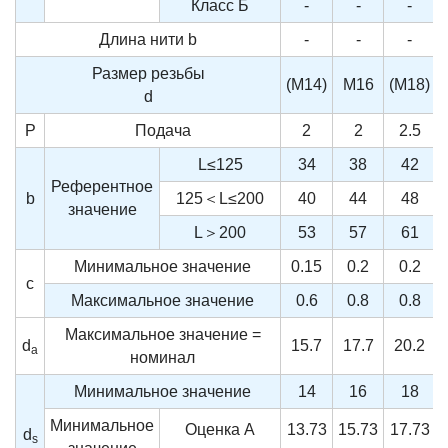
Класс Б
-
-
-
Длина нити
b
-
-
-
Размер резьбы
(M14)
M16
(M18)
d
P
Подача
2
2
2.5
L≤125
34
38
42
Референтное
b
125＜L≤200
40
44
48
значение
L＞200
53
57
61
Минимальное значение
0.15
0.2
0.2
c
Максимальное значение
0.6
0.8
0.8
Максимальное значение =
d
15.7
17.7
20.2
a
номинал
Минимальное значение
14
16
18
Минимальное
Оценка A
13.73
15.73
17.73
d
s