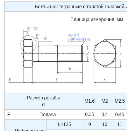
Болты шестигранные с толстой головкой и п
Единица измерения: мм
Размер резьбы
M1.6
M2
M2.5
d
P
Подача
0.35
0.4
0.45
L≤125
9
10
11
Референтное