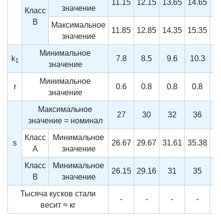
11.15
12.15
13.65
14.65
1
значение
Класс
B
Максимальное
11.85
12.85
14.35
15.35
1
значение
Минимальное
k
7.8
8.5
9.6
10.3
1
1
значение
Минимальное
r
0.6
0.8
0.8
0.8
значение
Максимальное
27
30
32
36
значение = номинал
Класс
Минимальное
s
26.67
29.67
31.61
35.38
A
значение
Класс
Минимальное
26.15
29.16
31
35
B
значение
Тысяча кусков стали
-
-
-
-
весит ≈ кг