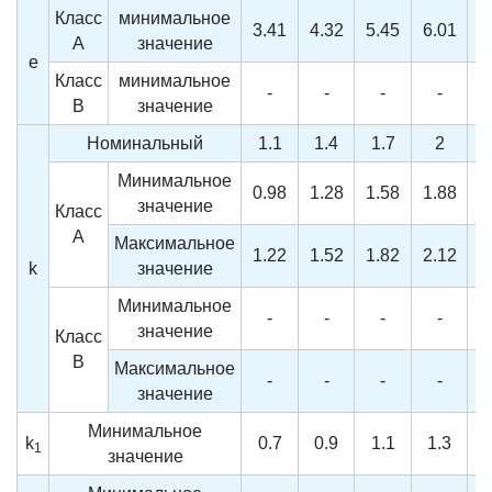
Класс
минимальное
3.41
4.32
5.45
6.01
6
A
значение
e
Класс
минимальное
-
-
-
-
B
значение
Номинальный
1.1
1.4
1.7
2
Минимальное
0.98
1.28
1.58
1.88
2
значение
Класс
A
Максимальное
1.22
1.52
1.82
2.12
2
k
значение
Минимальное
-
-
-
-
значение
Класс
B
Максимальное
-
-
-
-
значение
Минимальное
k
0.7
0.9
1.1
1.3
1
значение