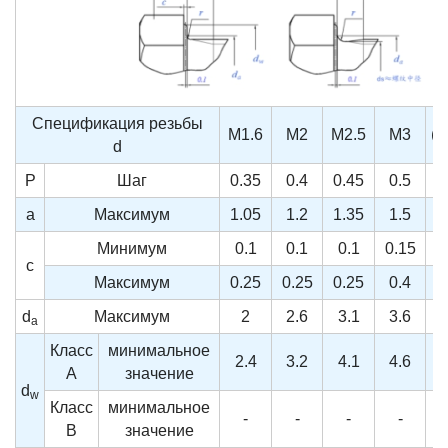
Спецификация резьбы
M1.6
M2
M2.5
M3
(M
d
P
Шаг
0.35
0.4
0.45
0.5
a
Максимум
1.05
1.2
1.35
1.5
Минимум
0.1
0.1
0.1
0.15
0
c
Максимум
0.25
0.25
0.25
0.4
d
Максимум
2
2.6
3.1
3.6
a
Класс
минимальное
2.4
3.2
4.1
4.6
A
значение
d
w
Класс
минимальное
-
-
-
-
B
значение