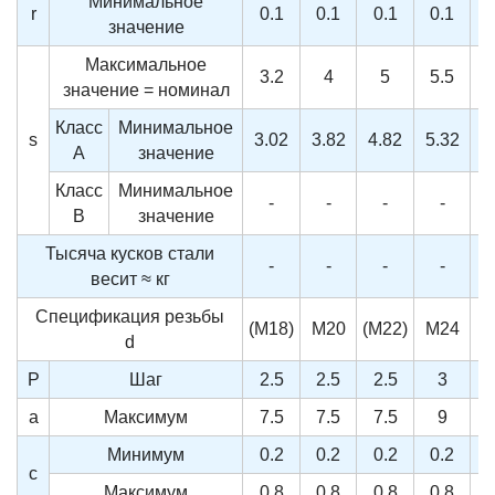
Минимальное
r
0.1
0.1
0.1
0.1
значение
Максимальное
3.2
4
5
5.5
значение = номинал
Класс
Минимальное
s
3.02
3.82
4.82
5.32
5
A
значение
Класс
Минимальное
-
-
-
-
B
значение
Тысяча кусков стали
-
-
-
-
весит ≈ кг
Спецификация резьбы
(M18)
M20
(M22)
M24
(
d
P
Шаг
2.5
2.5
2.5
3
a
Максимум
7.5
7.5
7.5
9
Минимум
0.2
0.2
0.2
0.2
c
Максимум
0.8
0.8
0.8
0.8