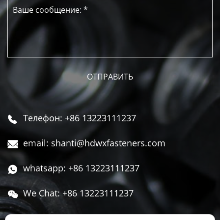
Телефон: +86 13223111237

email: shanti@hdwxfasteners.com

whatsapp: +86 13223111237

We Chat: +86 13223111237

Адрес: Северная часть Западной улицы,
