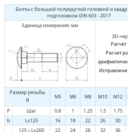
Болты с большой полукруглой головкой и квадра
подголовком DIN 603 - 2017
Единица измерения: мм
3D-черт
Расчет в
Расчет ра
арифметическ
Исправление
Размер резьбы
M5
M6
M8
M10
M12
M
d
P
Шаг
0.8
1
1.25
1.5
1.75
b
L≤125
16
18
22
26
30
3
125＜L≤200
22
24
28
32
36
4