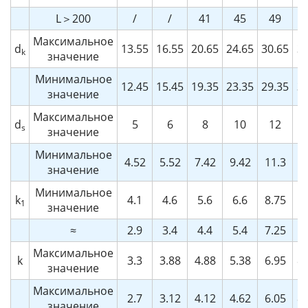
L＞200
/
/
41
45
49
5
Максимальное
d
13.55
16.55
20.65
24.65
30.65
38
k
значение
Минимальное
12.45
15.45
19.35
23.35
29.35
37
значение
Максимальное
d
5
6
8
10
12
1
s
значение
Минимальное
4.52
5.52
7.42
9.42
11.3
15
значение
Минимальное
k
4.1
4.6
5.6
6.6
8.75
12
1
значение
≈
2.9
3.4
4.4
5.4
7.25
11
Максимальное
k
3.3
3.88
4.88
5.38
6.95
8.
значение
Максимальное
2.7
3.12
4.12
4.62
6.05
8.
значение