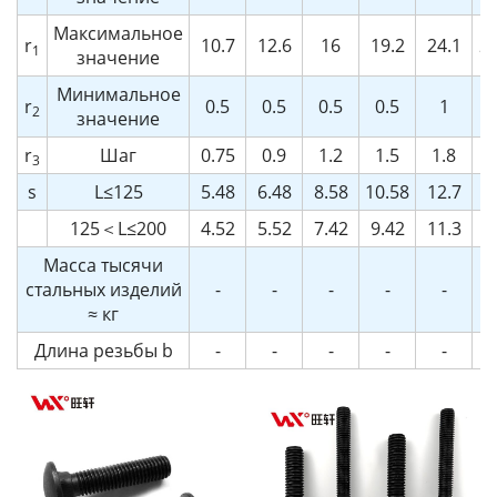
Максимальное
r
10.7
12.6
16
19.2
24.1
29
1
значение
Минимальное
r
0.5
0.5
0.5
0.5
1
2
значение
r
Шаг
0.75
0.9
1.2
1.5
1.8
2
3
s
L≤125
5.48
6.48
8.58
10.58
12.7
16
125＜L≤200
4.52
5.52
7.42
9.42
11.3
15
Масса тысячи
стальных изделий
-
-
-
-
-
≈ кг
Длина резьбы b
-
-
-
-
-