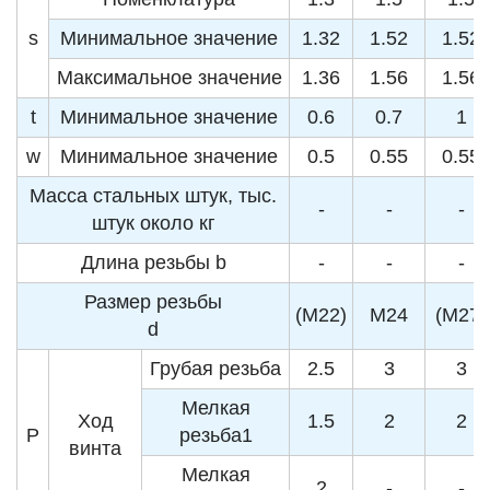
s
Минимальное значение
1.32
1.52
1.52
Максимальное значение
1.36
1.56
1.56
t
Минимальное значение
0.6
0.7
1
w
Минимальное значение
0.5
0.55
0.55
Масса стальных штук, тыс.
-
-
-
штук около кг
Длина резьбы b
-
-
-
Размер резьбы
(M22)
M24
(M27)
d
Грубая резьба
2.5
3
3
Мелкая
Ход
1.5
2
2
P
резьба1
винта
Мелкая
2
-
-