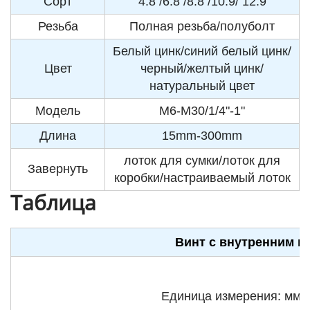
Сорт
4.8 /6.8 /8.8 /10.9/ 12.9
Резьба
Полная резьба/полуболт
Белый цинк/синий белый цинк/
Цвет
черный/желтый цинк/
натуральный цвет
Модель
M6-M30/1/4"-1"
Длина
15mm-300mm
лоток для сумки/лоток для
Завернуть
коробки/настраиваемый лоток
Таблица
Винт с внутренним ш
Единица измерения: мм