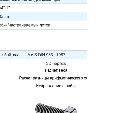
4"-1"
00mm
робки/настраиваемый лоток
ьбой, классы A и B DIN 933 - 1987
3D-чертеж
Расчет веса
Расчет разницы арифметического хода
Исправление ошибок