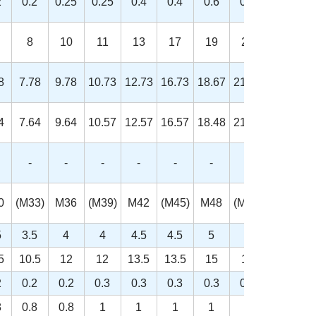
2
0.2
0.25
0.25
0.4
0.4
0.6
0.6
0.6
8
10
11
13
17
19
22
24
8
7.78
9.78
10.73
12.73
16.73
18.67
21.67
23.67
4
7.64
9.64
10.57
12.57
16.57
18.48
21.16
23.16
-
-
-
-
-
-
-
-
0
(M33)
M36
(M39)
M42
(M45)
M48
(M52)
5
3.5
4
4
4.5
4.5
5
5
5
10.5
12
12
13.5
13.5
15
15
2
0.2
0.2
0.3
0.3
0.3
0.3
0.3
8
0.8
0.8
1
1
1
1
1