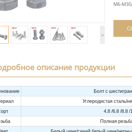
M6-M30/
Св
>
одробное описание продукции
нование
Болт с шестигра
ериал
Углеродистая сталь/
орт
4.8 /6.8 /8.8 
езьба
Полная резьб
Цвет
Белый цинк/синий белый цинк/черны