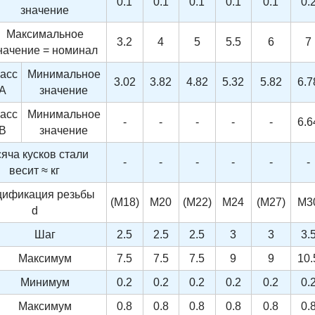
0.1
0.1
0.1
0.1
0.1
0.
значение
Максимальное
3.2
4
5
5.5
6
7
начение = номинал
асс
Минимальное
3.02
3.82
4.82
5.32
5.82
6.7
A
значение
асс
Минимальное
-
-
-
-
-
6.6
B
значение
яча кусков стали
-
-
-
-
-
-
весит ≈ кг
ификация резьбы
(M18)
M20
(M22)
M24
(M27)
M3
d
Шаг
2.5
2.5
2.5
3
3
3.
Максимум
7.5
7.5
7.5
9
9
10.
Минимум
0.2
0.2
0.2
0.2
0.2
0.
Максимум
0.8
0.8
0.8
0.8
0.8
0.