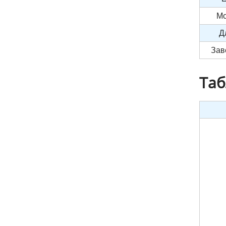
Мо
Д
Зав
Таб