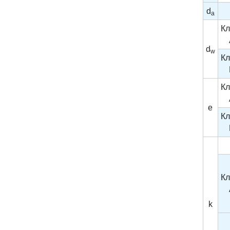
d
a
Кл
d
w
Кл
Кл
e
Кл
Кл
k