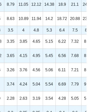
6
8.79
11.05
12.12
14.38
18.9
21.1
24.49
26.75
5
8.63
10.89
11.94
14.2
18.72
20.88
23.91
26.17
8
3.5
4
4.8
5.3
6.4
7.5
8.8
10
8
3.35
3.85
4.65
5.15
6.22
7.32
8.62
9.82
2
3.65
4.15
4.95
5.45
6.56
7.68
8.98
10.18
6
3.26
3.76
4.56
5.06
6.11
7.21
8.51
9.71
3.74
4.24
5.04
5.54
6.69
7.79
9.09
10.29
9
2.28
2.63
3.19
3.54
4.28
5.05
5.96
6.8