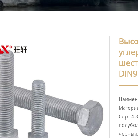
Высо
угле
шест
DIN9
Наимено
Материа
Сорт 4.8
полубол
черный