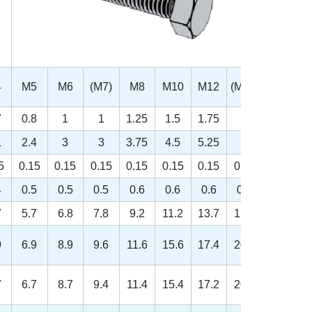
4
M5
M6
(M7)
M8
M10
M12
(M14)
M16
7
0.8
1
1
1.25
1.5
1.75
2
2
1
2.4
3
3
3.75
4.5
5.25
6
6
5
0.15
0.15
0.15
0.15
0.15
0.15
0.15
0.2
4
0.5
0.5
0.5
0.6
0.6
0.6
0.6
0.8
7
5.7
6.8
7.8
9.2
11.2
13.7
15.7
17.7
9
6.9
8.9
9.6
11.6
15.6
17.4
20.5
22.5
7
6.7
8.7
9.4
11.4
15.4
17.2
20.1
22