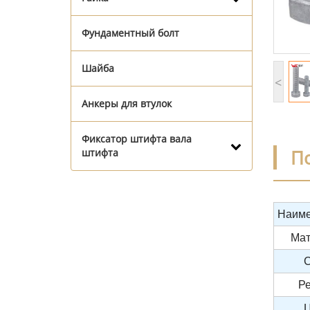
Фундаментный болт
Шайба
<
Анкеры для втулок
Фиксатор штифта вала
П
штифта
Наиме
Мат
С
Р