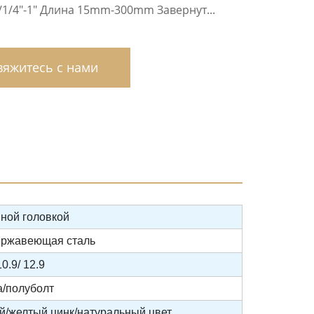
1/4″-1″ Длина 15mm-300mm Завернут...
яжитесь с нами
нной головкой
нержавеющая сталь
/10.9/ 12.9
а/полуболт
й/желтый цинк/натуральный цвет