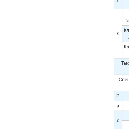
r
з
Кл
s
Кл
Тыс
Спец
P
a
c