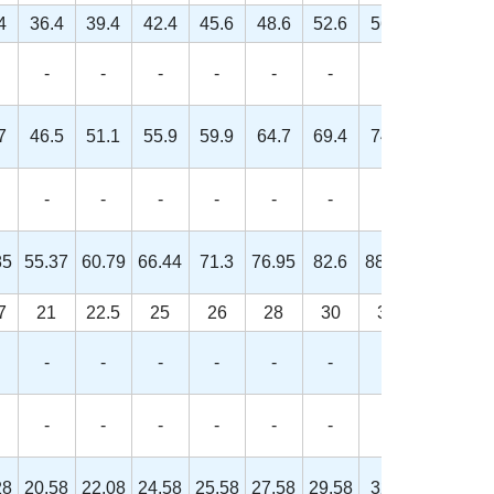
4
36.4
39.4
42.4
45.6
48.6
52.6
56.6
-
-
-
-
-
-
-
7
46.5
51.1
55.9
59.9
64.7
69.4
74.2
-
-
-
-
-
-
-
85
55.37
60.79
66.44
71.3
76.95
82.6
88.25
7
21
22.5
25
26
28
30
33
-
-
-
-
-
-
-
-
-
-
-
-
-
-
28
20.58
22.08
24.58
25.58
27.58
29.58
32.5