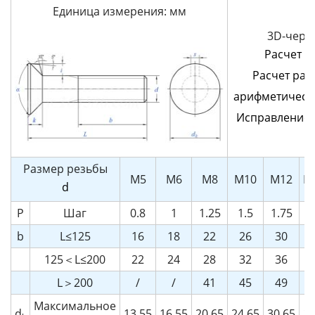
Единица измерения: мм
3D-черт
Расчет в
Расчет ра
арифметическ
Исправление
Размер резьбы
M5
M6
M8
M10
M12
M
d
P
Шаг
0.8
1
1.25
1.5
1.75
b
L≤125
16
18
22
26
30
3
125＜L≤200
22
24
28
32
36
4
L＞200
/
/
41
45
49
5
Максимальное
d
13.55
16.55
20.65
24.65
30.65
38