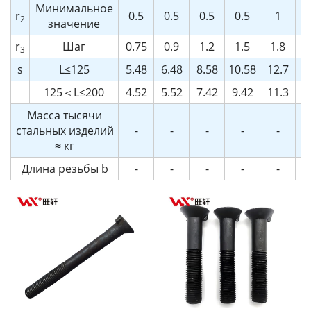
Минимальное
r
0.5
0.5
0.5
0.5
1
2
значение
r
Шаг
0.75
0.9
1.2
1.5
1.8
2
3
s
L≤125
5.48
6.48
8.58
10.58
12.7
16
125＜L≤200
4.52
5.52
7.42
9.42
11.3
15
Масса тысячи
стальных изделий
-
-
-
-
-
≈ кг
Длина резьбы b
-
-
-
-
-