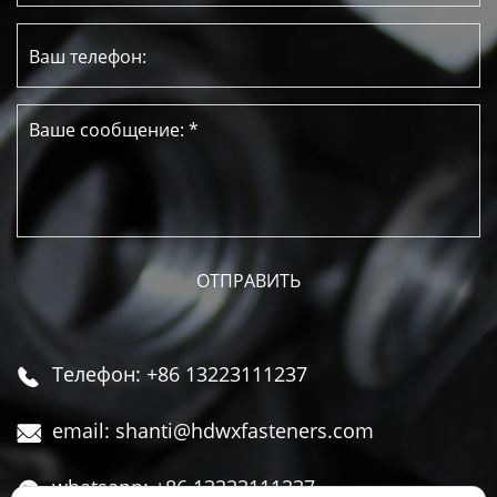
Телефон: +86 13223111237

email: shanti@hdwxfasteners.com

whatsapp: +86 13223111237
