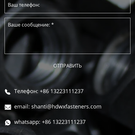
Телефон: +86 13223111237

email: shanti@hdwxfasteners.com

whatsapp: +86 13223111237
