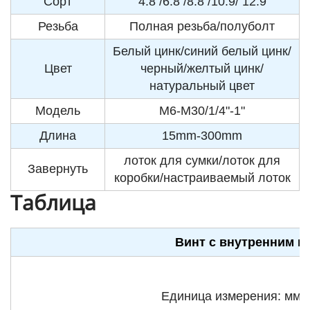
Сорт
4.8 /6.8 /8.8 /10.9/ 12.9
Резьба
Полная резьба/полуболт
Белый цинк/синий белый цинк/
Цвет
черный/желтый цинк/
натуральный цвет
Модель
M6-M30/1/4"-1"
Длина
15mm-300mm
лоток для сумки/лоток для
Завернуть
коробки/настраиваемый лоток
Таблица
Винт с внутренним ш
Единица измерения: мм