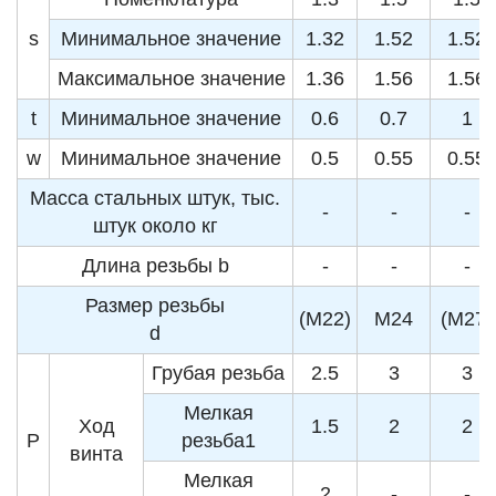
s
Минимальное значение
1.32
1.52
1.52
Максимальное значение
1.36
1.56
1.56
t
Минимальное значение
0.6
0.7
1
w
Минимальное значение
0.5
0.55
0.55
Масса стальных штук, тыс.
-
-
-
штук около кг
Длина резьбы b
-
-
-
Размер резьбы
(M22)
M24
(M27)
d
Грубая резьба
2.5
3
3
Мелкая
Ход
1.5
2
2
P
резьба1
винта
Мелкая
2
-
-