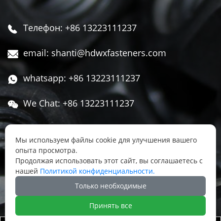
Телефон: +86 13223111237

email: shanti@hdwxfasteners.com

whatsapp: +86 13223111237

We Chat: +86 13223111237

Адрес: Северная часть Западной улицы,

Чжоуцунь, поселок Сису, район Юннянь,
Мы используем файлы cookie для улучшения вашего
опыта просмотра.
город Ханьдань, провинция Хэбэй, Китай
Продолжая использовать этот сайт, вы соглашаетесь с
нашей
Политикой конфиденциальности.




Только необходимые
Принять все