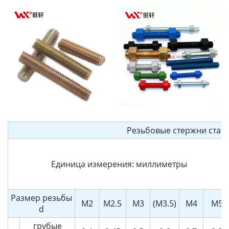
Резьбовые стержни станд
Единица измерения: миллиметры
Размер резьбы
М2
М2.5
М3
(М3.5)
М4
М5
d
грубые