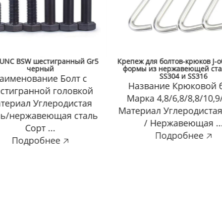
 для болтов-крюков J-образной
Фундаментный болт из нерж
 из нержавеющей стали AISI
стали 304 заводы
SS304 и SS316
Фундаментный болт
звание Крюковой болт
нержавеющей стали 
ка 4,8/6,8/8,8/10,9/12,9
Фундаментные болты
иал Углеродистая сталь
нержавеющей стали 
/ Нержавеющая ...
являются н...
Подробнее 🡥
Подробнее 🡥