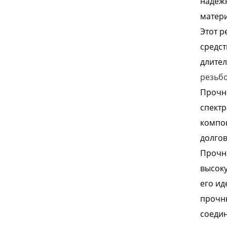
надежн
матери
Этот р
средст
длител
резьб
Прочны
спектр
компон
долгов
Прочны
высоку
его ид
прочны
соеди