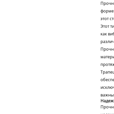
Прочны
форме 
этот с
Этот т
как ви
различ
Прочн
матери
протяж
Трапец
обеспе
исключ
важны
Надеж
Прочны