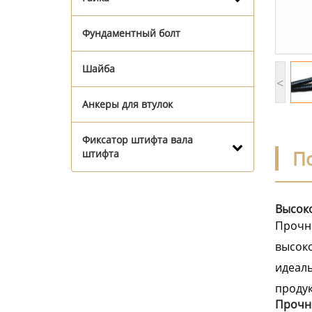
Фундаментный болт
Шайба
<
Анкеры для втулок
Фиксатор штифта вала
П
штифта
Высок
Прочны
высоко
идеаль
продук
Прочн