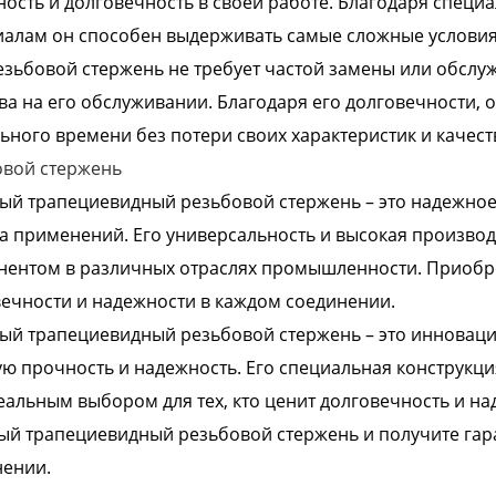
ость и долговечность в своей работе. Благодаря спец
алам он способен выдерживать самые сложные условия
езьбовой стержень не требует частой замены или обслу
ва на его обслуживании. Благодаря его долговечности,
ьного времени без потери своих характеристик и качест
овой стержень
й трапециевидный резьбовой стержень – это надежное
а применений. Его универсальность и высокая произво
ентом в различных отраслях промышленности. Приобрет
ечности и надежности в каждом соединении.
й трапециевидный резьбовой стержень – это инновацио
ю прочность и надежность. Его специальная конструкц
еальным выбором для тех, кто ценит долговечность и на
й трапециевидный резьбовой стержень и получите гара
нении.