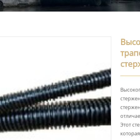
Выс
трап
стер
Высоко
стерже
стержен
отличае
Этот ст
которая