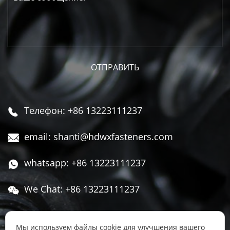
Телефон: +86 13223111237

email: shanti@hdwxfasteners.com

whatsapp: +86 13223111237

We Chat: +86 13223111237

Адрес: Северная часть Западной улицы,

Чжоуцунь, поселок Сису, район Юннянь,
Мы используем файлы cookie для улучшения вашего