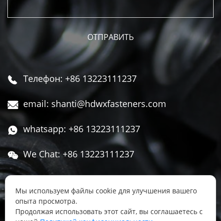
Телефон: +86 13223111237

email: shanti@hdwxfasteners.com

whatsapp: +86 13223111237

We Chat: +86 13223111237

Адрес: Северная часть Западной улицы,

Чжоуцунь, поселок Сису, район Юннянь,
Мы используем файлы cookie для улучшения вашего
опыта просмотра.
город Ханьдань, провинция Хэбэй, Китай
Продолжая использовать этот сайт, вы соглашаетесь с