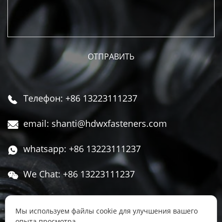
Телефон: +86 13223111237

email: shanti@hdwxfasteners.com

whatsapp: +86 13223111237

We Chat: +86 13223111237

Адрес: Северная часть Западной улицы,

Чжоуцунь, поселок Сису, район Юннянь,
Мы используем файлы cookie для улучшения вашего
опыта просмотра.