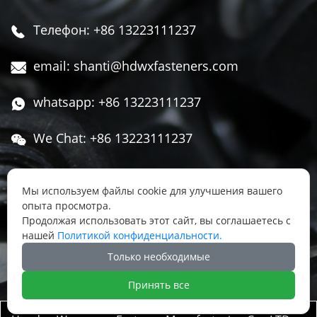
Телефон: +86 13223111237

email: shanti@hdwxfasteners.com

whatsapp: +86 13223111237

We Chat: +86 13223111237

Адрес: Северная часть Западной улицы,

Чжоуцунь, поселок Сису, район Юннянь,
Мы используем файлы cookie для улучшения вашего
опыта просмотра.
город Ханьдань, провинция Хэбэй, Китай
Продолжая использовать этот сайт, вы соглашаетесь с
нашей
Политикой конфиденциальности.




Только необходимые
Принять все